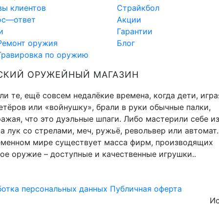
вы клиентов
Страйкбол
ос—ответ
Акции
и
Гарантии
Ремонт оружия
Блог
Гравировка по оружию
СКИЙ ОРУЖЕЙНЫЙ МАГАЗИН
и те, ещё совсем недалёкие времена, когда дети, игра
тёров или «войнушку», брали в руки обычные палки,
ажая, что это дуэльные шпаги. Либо мастерили себе и
а лук со стрелами, меч, ружьё, револьвер или автомат.
еменном мире существует масса фирм, производящих
ое оружие – доступные и качественные игрушки..
отка персональных данных
Публичная оферта
Ис