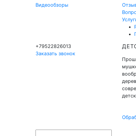
Видеообзоры
Отзы
Вопр
Услуг
+79522826013
ДЕТ
Заказать звонок
Прошл
мушке
вообр
дерев
совр
детск
Обраб