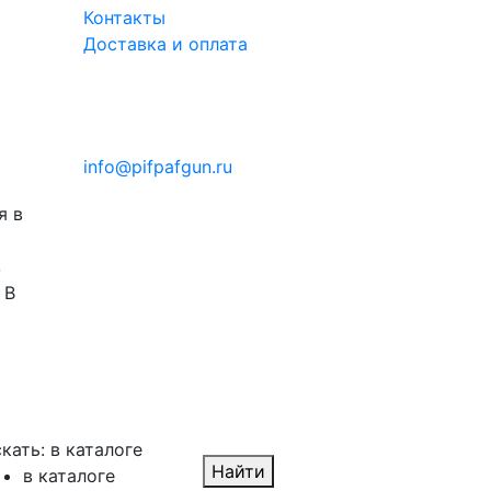
Контакты
Доставка и оплата
info@pifpafgun.ru
я в
з
 В
кать:
в каталоге
Найти
в каталоге