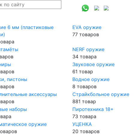
ие 6 мм (пластиковые
EVA оружие
и)
77 товаров
товара
атамёты
NERF оружие
оваров
34 товара
ниры
Звуковое оружие
оваров
61 товар
ки, пистоны
Водное оружие
оваров
8 товаров
лнительные аксессуары
Страйкбольное оружие
оваров
881 товар
вые наборы
Пиротехника 18+
овара
73 товара
матическое оружие
УЦЕНКА
товаров
20 товаров