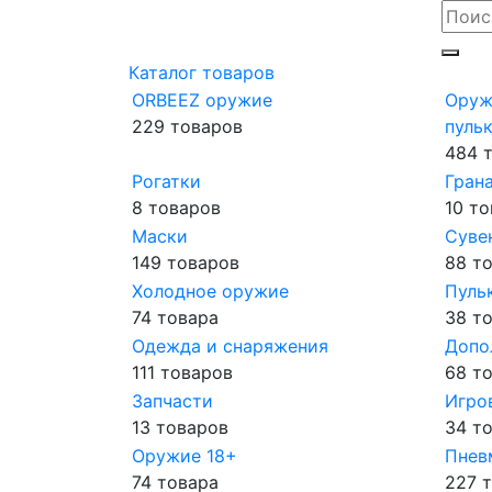
Каталог товаров
ORBEEZ оружие
Оруж
229 товаров
пульк
484 
Рогатки
Гран
8 товаров
10 т
Маски
Суве
149 товаров
88 т
Холодное оружие
Пуль
74 товара
38 т
Одежда и снаряжения
Допо
111 товаров
68 т
Запчасти
Игро
13 товаров
34 т
Оружие 18+
Пнев
74 товара
227 