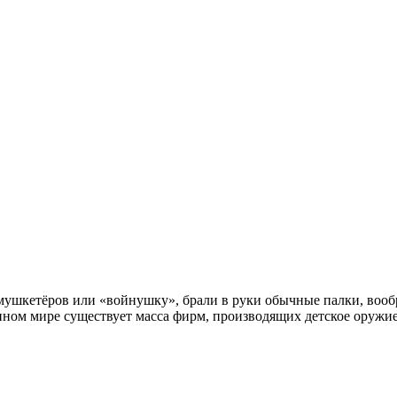
в мушкетёров или «войнушку», брали в руки обычные палки, вооб
менном мире существует масса фирм, производящих детское оружи