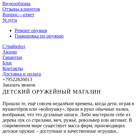
Видеообзоры
Отзывы клиентов
Вопрос—ответ
Услуги
Ремонт оружия
Гравировка по оружию
Страйкбол
Акции
Гарантии
Блог
Контакты
Доставка и оплата
+79522826013
Заказать звонок
ДЕТСКИЙ ОРУЖЕЙНЫЙ МАГАЗИН
Прошли те, ещё совсем недалёкие времена, когда дети, играя в
мушкетёров или «войнушку», брали в руки обычные палки,
воображая, что это дуэльные шпаги. Либо мастерили себе из
дерева лук со стрелами, меч, ружьё, револьвер или автомат. В
современном мире существует масса фирм, производящих
детское оружие – доступные и качественные игрушки..