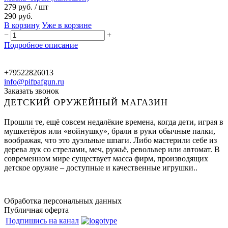
279 руб.
/ шт
290 руб.
В корзину
Уже в корзине
−
+
Подробное описание
+79522826013
info@pifpafgun.ru
Заказать звонок
ДЕТСКИЙ ОРУЖЕЙНЫЙ МАГАЗИН
Прошли те, ещё совсем недалёкие времена, когда дети, играя в
мушкетёров или «войнушку», брали в руки обычные палки,
воображая, что это дуэльные шпаги. Либо мастерили себе из
дерева лук со стрелами, меч, ружьё, револьвер или автомат. В
современном мире существует масса фирм, производящих
детское оружие – доступные и качественные игрушки..
Обработка персональных данных
Публичная оферта
Подпишись на канал