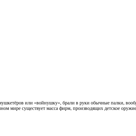
в мушкетёров или «войнушку», брали в руки обычные палки, вооб
менном мире существует масса фирм, производящих детское оружи