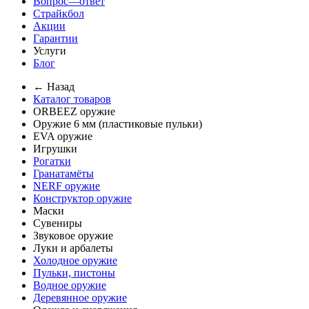
Вопрос—ответ
Страйкбол
Акции
Гарантии
Услуги
Блог
← Назад
Каталог товаров
ORBEEZ оружие
Оружие 6 мм (пластиковые пульки)
EVA оружие
Игрушки
Рогатки
Гранатамёты
NERF оружие
Конструктор оружие
Маски
Сувениры
Звуковое оружие
Луки и арбалеты
Холодное оружие
Пульки, пистоны
Водное оружие
Деревянное оружие