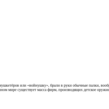
в мушкетёров или «войнушку», брали в руки обычные палки, вооб
менном мире существует масса фирм, производящих детское оружи