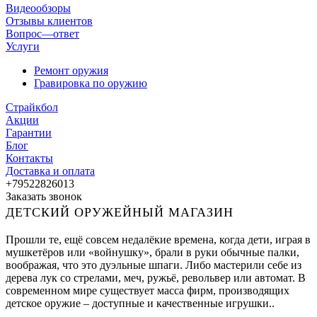
Видеообзоры
Отзывы клиентов
Вопрос—ответ
Услуги
Ремонт оружия
Гравировка по оружию
Страйкбол
Акции
Гарантии
Блог
Контакты
Доставка и оплата
+79522826013
Заказать звонок
ДЕТСКИЙ ОРУЖЕЙНЫЙ МАГАЗИН
Прошли те, ещё совсем недалёкие времена, когда дети, играя в
мушкетёров или «войнушку», брали в руки обычные палки,
воображая, что это дуэльные шпаги. Либо мастерили себе из
дерева лук со стрелами, меч, ружьё, револьвер или автомат. В
современном мире существует масса фирм, производящих
детское оружие – доступные и качественные игрушки..