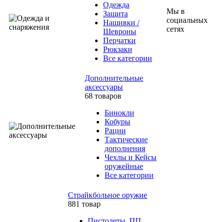
Одежда
Мы в
Защита
социальных
Нашивки /
сетях
Шевроны
Перчатки
Рюкзаки
Все категории
Дополнительные
аксессуары
68 товаров
Бинокли
Кобуры
Рации
Тактические
дополнения
Чехлы и Кейсы
оружейные
Все категории
Страйкбольное оружие
881 товар
Пистолеты, ПП