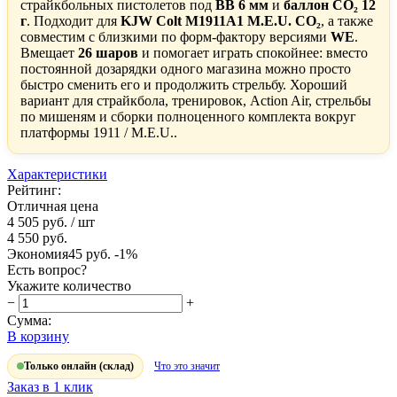
страйкбольных пистолетов под
BB 6 мм
и
баллон CO₂ 12
г
. Подходит для
KJW Colt M1911A1 M.E.U. CO₂
, а также
совместим с близкими по форм-фактору версиями
WE
.
Вмещает
26 шаров
и помогает играть спокойнее: вместо
постоянной дозарядки одного магазина можно просто
быстро сменить его и продолжить стрельбу. Хороший
вариант для страйкбола, тренировок, Action Air, стрельбы
по мишеням и сборки полноценного комплекта вокруг
платформы 1911 / M.E.U..
Характеристики
Рейтинг:
Отличная цена
4 505 руб.
/ шт
4 550 руб.
Экономия
45 руб.
-1%
Есть вопрос?
Укажите количество
−
+
Сумма:
В корзину
Только онлайн (склад)
Что это значит
Заказ в 1 клик