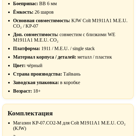
Боеприпас:
BB 6 мм
Ёмкость:
26 шаров
Основная совместимость:
KJW Colt M1911A1 M.E.U.
CO₂ / KP-07
Доп. совместимость:
совместим с близкими WE
M1911A1 M.E.U. CO₂
Платформа:
1911 / M.E.U. / single stack
Материал корпуса / деталей:
металл / пластик
Цвет:
чёрный
Страна производства:
Тайвань
Заводская упаковка:
в коробке
Возраст:
18+
Комплектация
Магазин KP-07.CO2-M для Colt M1911A1 M.E.U. CO₂
(KJW)