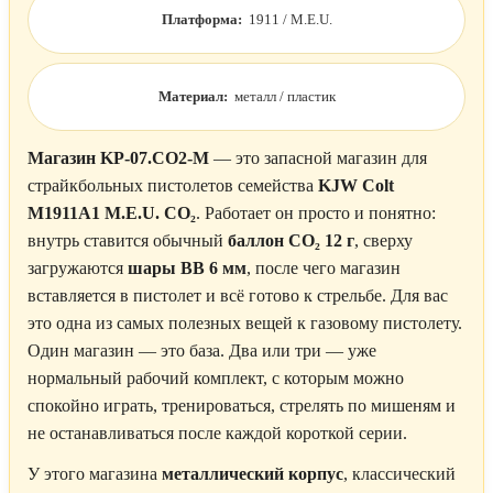
Платформа:
1911 / M.E.U.
Материал:
металл / пластик
Магазин KP-07.CO2-M
— это запасной магазин для
страйкбольных пистолетов семейства
KJW Colt
M1911A1 M.E.U. CO₂
. Работает он просто и понятно:
внутрь ставится обычный
баллон CO₂ 12 г
, сверху
загружаются
шары BB 6 мм
, после чего магазин
вставляется в пистолет и всё готово к стрельбе. Для вас
это одна из самых полезных вещей к газовому пистолету.
Один магазин — это база. Два или три — уже
нормальный рабочий комплект, с которым можно
спокойно играть, тренироваться, стрелять по мишеням и
не останавливаться после каждой короткой серии.
У этого магазина
металлический корпус
, классический