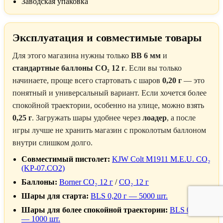
Заводская упаковка
Эксплуатация и совместимые товары
Для этого магазина нужны только
BB 6 мм
и
стандартные баллоны CO₂ 12 г
. Если вы только
начинаете, проще всего стартовать с шаров
0,20 г
— это
понятный и универсальный вариант. Если хочется более
спокойной траектории, особенно на улице, можно взять
0,25 г
. Загружать шары удобнее через
лоадер
, а после
игры лучше не хранить магазин с проколотым баллоном
внутри слишком долго.
Совместимый пистолет:
KJW Colt M1911 M.E.U. CO₂
(KP-07.CO2)
Баллоны:
Borner CO₂ 12 г
/
CO₂ 12 г
Шары для старта:
BLS 0,20 г — 5000 шт.
Шары для более спокойной траектории:
BLS 0,25 г
— 1000 шт.