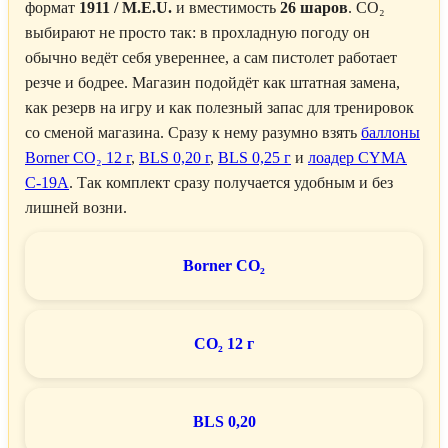
формат
1911 / M.E.U.
и вместимость
26 шаров
. CO₂
выбирают не просто так: в прохладную погоду он
обычно ведёт себя увереннее, а сам пистолет работает
резче и бодрее. Магазин подойдёт как штатная замена,
как резерв на игру и как полезный запас для тренировок
со сменой магазина. Сразу к нему разумно взять
баллоны
Borner CO₂ 12 г
,
BLS 0,20 г
,
BLS 0,25 г
и
лоадер CYMA
C-19A
. Так комплект сразу получается удобным и без
лишней возни.
Borner CO₂
CO₂ 12 г
BLS 0,20