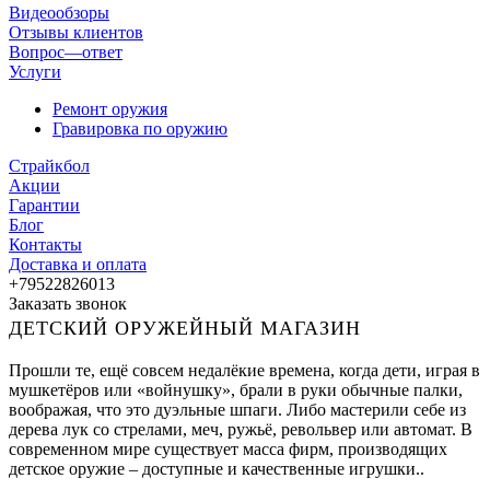
Видеообзоры
Отзывы клиентов
Вопрос—ответ
Услуги
Ремонт оружия
Гравировка по оружию
Страйкбол
Акции
Гарантии
Блог
Контакты
Доставка и оплата
+79522826013
Заказать звонок
ДЕТСКИЙ ОРУЖЕЙНЫЙ МАГАЗИН
Прошли те, ещё совсем недалёкие времена, когда дети, играя в
мушкетёров или «войнушку», брали в руки обычные палки,
воображая, что это дуэльные шпаги. Либо мастерили себе из
дерева лук со стрелами, меч, ружьё, револьвер или автомат. В
современном мире существует масса фирм, производящих
детское оружие – доступные и качественные игрушки..