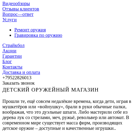
Видеообзоры
Отзывы клиентов
Вопрос—ответ
Услуги
Ремонт оружия
Гравировка по оружию
Страйкбол
Акции
Гарантии
Блог
Контакты
Доставка и оплата
+79522826013
Заказать звонок
ДЕТСКИЙ ОРУЖЕЙНЫЙ МАГАЗИН
Прошли те, ещё совсем недалёкие времена, когда дети, играя в
мушкетёров или «войнушку», брали в руки обычные палки,
воображая, что это дуэльные шпаги. Либо мастерили себе из
дерева лук со стрелами, меч, ружьё, револьвер или автомат. В
современном мире существует масса фирм, производящих
детское оружие – доступные и качественные игрушки..