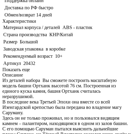
Поддержка онлайн
Доставка по РФ быстро
Обмен/возврат 14 дней
Характеристики
Материал корпуса / деталей
ABS - пластик
Страна производства
КНР/Китай
Размер
Большой
Заводская упаковка
в коробке
Рекомендуемый возраст
10+
Артикул
20432
Показать еще
Описание
Из деталей набора Вы сможете построить масштабную
модель башни Ортханк высотой 76 см. Построенная из
единого куска камня, башня Ортханк считалась
неразрушимой.
В последние века Третьей Эпохи она вместе со всей
Изенгардской крепостью была передана во владение магу
Саруману.
Здесь он не только проживал, но и пользовался видящим
камнем – палантиром, находящимся в одном из залов башни.
С его помощью Саруман пытался выяснить дальнейшие