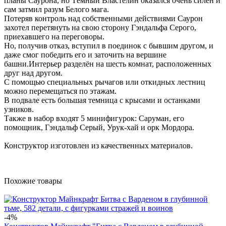
планы Саурона, но Тёмный Властелин оказался очень силён и
сам затмил разум Белого мага.
Потеряв контроль над собственными действиями Саурон
захотел перетянуть на свою сторону Гэндальфа Серого,
приехавшего на переговоры.
Но, получив отказ, вступил в поединок с бывшим другом, и
даже смог победить его и заточить на вершине
башни.Интерьер разделён на шесть комнат, расположенных
друг над другом.
С помощью специальных рычагов или откидных лестниц
можно перемещаться по этажам.
В подвале есть большая темница с крысами и останками
узников.
Также в набор входят 5 минифигурок: Саруман, его
помощник, Гэндальф Серый, Урук-хай и орк Мордора.
Конструктор изготовлен из качественных материалов.
Похожие товары
-4%