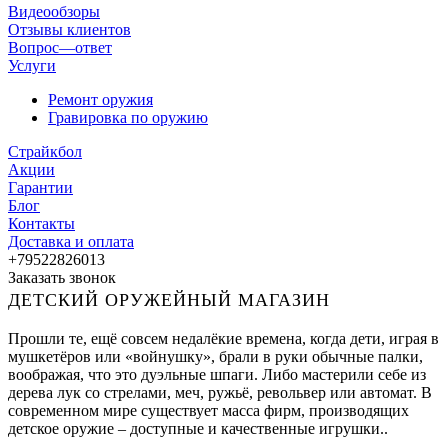
Видеообзоры
Отзывы клиентов
Вопрос—ответ
Услуги
Ремонт оружия
Гравировка по оружию
Страйкбол
Акции
Гарантии
Блог
Контакты
Доставка и оплата
+79522826013
Заказать звонок
ДЕТСКИЙ ОРУЖЕЙНЫЙ МАГАЗИН
Прошли те, ещё совсем недалёкие времена, когда дети, играя в
мушкетёров или «войнушку», брали в руки обычные палки,
воображая, что это дуэльные шпаги. Либо мастерили себе из
дерева лук со стрелами, меч, ружьё, револьвер или автомат. В
современном мире существует масса фирм, производящих
детское оружие – доступные и качественные игрушки..