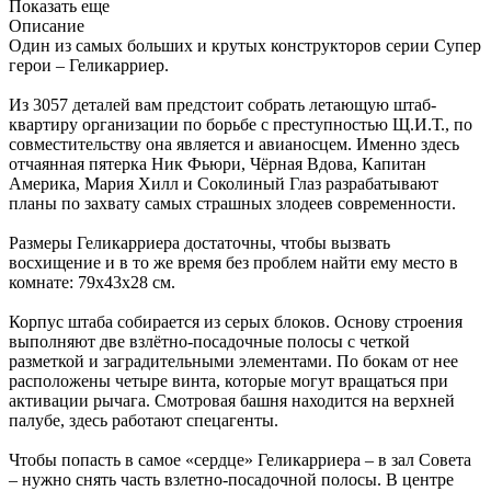
Показать еще
Описание
Один из самых больших и крутых конструкторов серии Супер
герои – Геликарриер.
Из 3057 деталей вам предстоит собрать летающую штаб-
квартиру организации по борьбе с преступностью Щ.И.Т., по
совместительству она является и авианосцем. Именно здесь
отчаянная пятерка Ник Фьюри, Чёрная Вдова, Капитан
Америка, Мария Хилл и Соколиный Глаз разрабатывают
планы по захвату самых страшных злодеев современности.
Размеры Геликарриера достаточны, чтобы вызвать
восхищение и в то же время без проблем найти ему место в
комнате: 79х43х28 см.
Корпус штаба собирается из серых блоков. Основу строения
выполняют две взлётно-посадочные полосы с четкой
разметкой и заградительными элементами. По бокам от нее
расположены четыре винта, которые могут вращаться при
активации рычага. Смотровая башня находится на верхней
палубе, здесь работают спецагенты.
Чтобы попасть в самое «сердце» Геликарриера – в зал Совета
– нужно снять часть взлетно-посадочной полосы. В центре