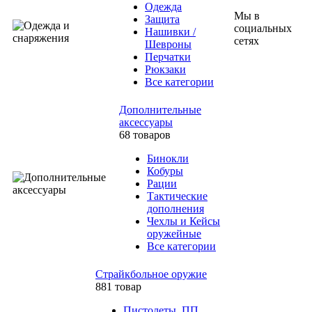
Одежда
Мы в
Защита
социальных
Нашивки /
сетях
Шевроны
Перчатки
Рюкзаки
Все категории
Дополнительные
аксессуары
68 товаров
Бинокли
Кобуры
Рации
Тактические
дополнения
Чехлы и Кейсы
оружейные
Все категории
Страйкбольное оружие
881 товар
Пистолеты, ПП