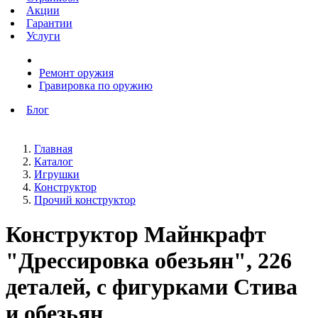
Акции
Гарантии
Услуги
Ремонт оружия
Гравировка по оружию
Блог
Главная
Каталог
Игрушки
Конструктор
Прочий конструктор
Конструктор Майнкрафт
"Дрессировка обезьян", 226
деталей, с фигурками Стива
и обезьян