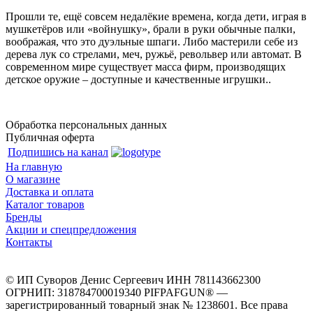
Прошли те, ещё совсем недалёкие времена, когда дети, играя в
мушкетёров или «войнушку», брали в руки обычные палки,
воображая, что это дуэльные шпаги. Либо мастерили себе из
дерева лук со стрелами, меч, ружьё, револьвер или автомат. В
современном мире существует масса фирм, производящих
детское оружие – доступные и качественные игрушки..
Обработка персональных данных
Публичная оферта
Подпишись на канал
На главную
О магазине
Доставка и оплата
Каталог товаров
Бренды
Акции и спецпредложения
Контакты
© ИП Суворов Денис Сергеевич ИНН 781143662300
ОГРНИП: 318784700019340 PIFPAFGUN® —
зарегистрированный товарный знак № 1238601. Все права