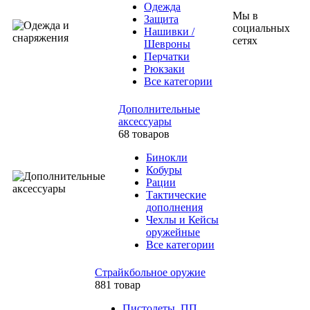
Одежда
Мы в
Защита
социальных
Нашивки /
сетях
Шевроны
Перчатки
Рюкзаки
Все категории
Дополнительные
аксессуары
68 товаров
Бинокли
Кобуры
Рации
Тактические
дополнения
Чехлы и Кейсы
оружейные
Все категории
Страйкбольное оружие
881 товар
Пистолеты, ПП