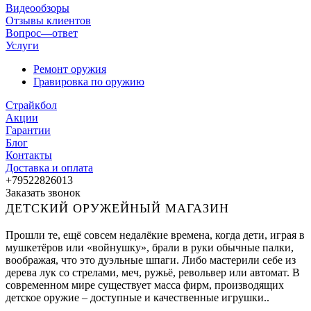
Видеообзоры
Отзывы клиентов
Вопрос—ответ
Услуги
Ремонт оружия
Гравировка по оружию
Страйкбол
Акции
Гарантии
Блог
Контакты
Доставка и оплата
+79522826013
Заказать звонок
ДЕТСКИЙ ОРУЖЕЙНЫЙ МАГАЗИН
Прошли те, ещё совсем недалёкие времена, когда дети, играя в
мушкетёров или «войнушку», брали в руки обычные палки,
воображая, что это дуэльные шпаги. Либо мастерили себе из
дерева лук со стрелами, меч, ружьё, револьвер или автомат. В
современном мире существует масса фирм, производящих
детское оружие – доступные и качественные игрушки..