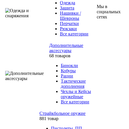
Одежда
Мы в
Защита
социальных
Нашивки /
сетях
Шевроны
Перчатки
Рюкзаки
Все категории
Дополнительные
аксессуары
68 товаров
Бинокли
Кобуры
Рации
Тактические
дополнения
Чехлы и Кейсы
оружейные
Все категории
Страйкбольное оружие
881 товар
Пистолеты, ПП