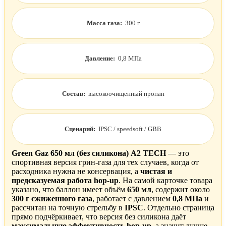
Масса газа:
300 г
Давление:
0,8 МПа
Состав:
высокоочищенный пропан
Сценарий:
IPSC / speedsoft / GBB
Green Gaz 650 мл (без силикона) A2 TECH
— это
спортивная версия грин-газа для тех случаев, когда от
расходника нужна не консервация, а
чистая и
предсказуемая работа hop-up
. На самой карточке товара
указано, что баллон имеет объём
650 мл
, содержит около
300 г сжиженного газа
, работает с давлением
0,8 МПа
и
рассчитан на точную стрельбу в
IPSC
. Отдельно страница
прямо подчёркивает, что версия без силикона даёт
максимальную эффективность hop-up
, а значит лучше