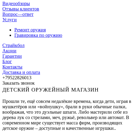
Видеообзоры
Отзывы клиентов
Вопрос—ответ
Услуги
Ремонт оружия
Гравировка по оружию
Страйкбол
Акции
Гарантии
Блог
Контакты
Доставка и оплата
+79522826013
Заказать звонок
ДЕТСКИЙ ОРУЖЕЙНЫЙ МАГАЗИН
Прошли те, ещё совсем недалёкие времена, когда дети, играя в
мушкетёров или «войнушку», брали в руки обычные палки,
воображая, что это дуэльные шпаги. Либо мастерили себе из
дерева лук со стрелами, меч, ружьё, револьвер или автомат. В
современном мире существует масса фирм, производящих
детское оружие – доступные и качественные игрушки..