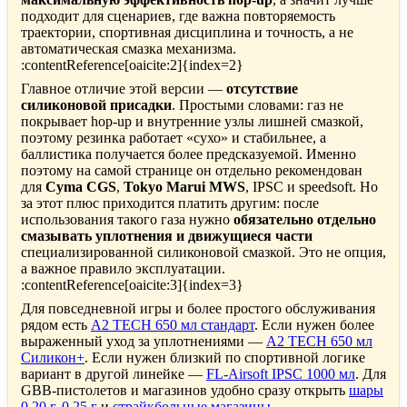
подходит для сценариев, где важна повторяемость
траектории, спортивная дисциплина и точность, а не
автоматическая смазка механизма.
:contentReference[oaicite:2]{index=2}
Главное отличие этой версии —
отсутствие
силиконовой присадки
. Простыми словами: газ не
покрывает hop-up и внутренние узлы лишней смазкой,
поэтому резинка работает «сухо» и стабильнее, а
баллистика получается более предсказуемой. Именно
поэтому на самой странице он отдельно рекомендован
для
Cyma CGS
,
Tokyo Marui MWS
, IPSC и speedsoft. Но
за этот плюс приходится платить другим: после
использования такого газа нужно
обязательно отдельно
смазывать уплотнения и движущиеся части
специализированной силиконовой смазкой. Это не опция,
а важное правило эксплуатации.
:contentReference[oaicite:3]{index=3}
Для повседневной игры и более простого обслуживания
рядом есть
A2 TECH 650 мл стандарт
. Если нужен более
выраженный уход за уплотнениями —
A2 TECH 650 мл
Силикон+
. Если нужен близкий по спортивной логике
вариант в другой линейке —
FL-Airsoft IPSC 1000 мл
. Для
GBB-пистолетов и магазинов удобно сразу открыть
шары
0,20 г
,
0,25 г
и
страйкбольные магазины
.