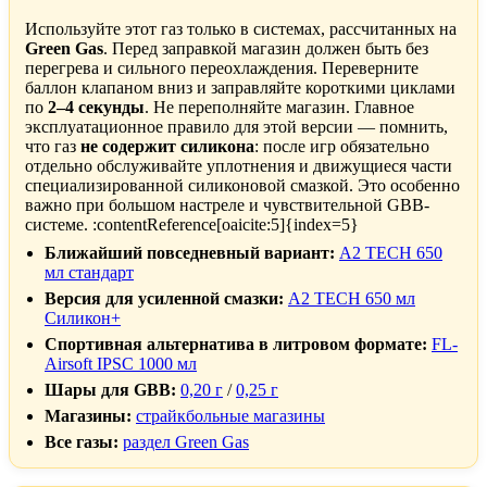
Используйте этот газ только в системах, рассчитанных на
Green Gas
. Перед заправкой магазин должен быть без
перегрева и сильного переохлаждения. Переверните
баллон клапаном вниз и заправляйте короткими циклами
по
2–4 секунды
. Не переполняйте магазин. Главное
эксплуатационное правило для этой версии — помнить,
что газ
не содержит силикона
: после игр обязательно
отдельно обслуживайте уплотнения и движущиеся части
специализированной силиконовой смазкой. Это особенно
важно при большом настреле и чувствительной GBB-
системе. :contentReference[oaicite:5]{index=5}
Ближайший повседневный вариант:
A2 TECH 650
мл стандарт
Версия для усиленной смазки:
A2 TECH 650 мл
Силикон+
Спортивная альтернатива в литровом формате:
FL-
Airsoft IPSC 1000 мл
Шары для GBB:
0,20 г
/
0,25 г
Магазины:
страйкбольные магазины
Все газы:
раздел Green Gas