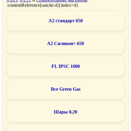
:contentReference[oaicite:4]{index=4}
A2 стандарт 650
A2 Силикон+ 650
FL IPSC 1000
Все Green Gas
Шары 0,20