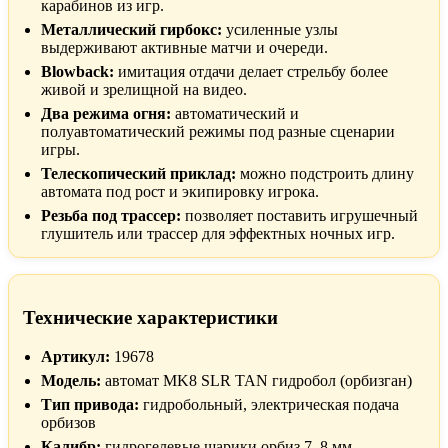
карабинов из игр.
Металлический гирбокс:
усиленные узлы
выдерживают активные матчи и очереди.
Blowback:
имитация отдачи делает стрельбу более
живой и зрелищной на видео.
Два режима огня:
автоматический и
полуавтоматический режимы под разные сценарии
игры.
Телескопический приклад:
можно подстроить длину
автомата под рост и экипировку игрока.
Резьба под трассер:
позволяет поставить игрушечный
глушитель или трассер для эффектных ночных игр.
Технические характеристики
Артикул:
19678
Модель:
автомат MK8 SLR TAN гидробол (орбизган)
Тип привода:
гидробольный, электрическая подача
орбизов
Калибр:
гидрогелевые шарики орбиз 7–8 мм