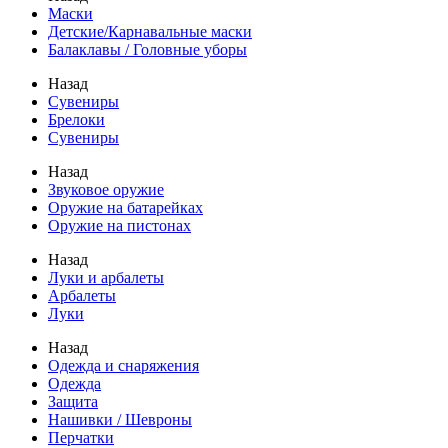
Маски
Детские/Карнавальные маски
Балаклавы / Головные уборы
Назад
Сувениры
Брелоки
Сувениры
Назад
Звуковое оружие
Оружие на батарейках
Оружие на пистонах
Назад
Луки и арбалеты
Арбалеты
Луки
Назад
Одежда и снаряжения
Одежда
Защита
Нашивки / Шевроны
Перчатки