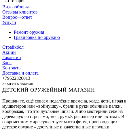
20 товаров
Видеообзоры
Отзывы клиентов
Вопрос—ответ
Услуги
Ремонт оружия
Гравировка по оружию
Страйкбол
Акции
Гарантии
Блог
Контакты
Доставка и оплата
+79522826013
Заказать звонок
ДЕТСКИЙ ОРУЖЕЙНЫЙ МАГАЗИН
Прошли те, ещё совсем недалёкие времена, когда дети, играя в
мушкетёров или «войнушку», брали в руки обычные палки,
воображая, что это дуэльные шпаги. Либо мастерили себе из
дерева лук со стрелами, меч, ружьё, револьвер или автомат. В
современном мире существует масса фирм, производящих
детское оружие – доступные и качественные игрушки..