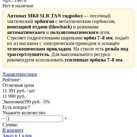
Арт.: 19678
Нет в наличии
Автомат MK8 SLR TAN гидробол
— песочный
тактический
орбизган
с металлическим гирбоксом,
имитацией отдачи (blowback)
и режимами
автоматического
и
полуавтоматического
огня.
Стреляет гидрогелевыми шариками
орбиз 7–8 мм
, подаёт
их из магазина с электрическим приводом и оснащён
телескопическим прикладом
. На стволе есть
резьба под
трассер/глушитель
. Для максимального ресурса
рекомендуем использовать
усиленные орбизы 7–8 мм
.
Характеристики
Рейтинг:
Отличная цена
11 391 руб.
/ шт
11 990 руб.
Экономия
599 руб.
-5%
Есть вопрос?
Укажите количество
−
+
Сумма:
В корзину
Заказ в 1 клик