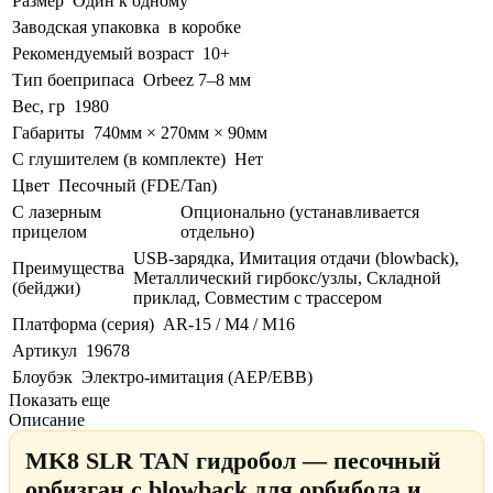
Размер
Один к одному
Заводская упаковка
в коробке
Рекомендуемый возраст
10+
Тип боеприпаса
Orbeez 7–8 мм
Вес, гр
1980
Габариты
740мм × 270мм × 90мм
С глушителем (в комплекте)
Нет
Цвет
Песочный (FDE/Tan)
С лазерным
Опционально (устанавливается
прицелом
отдельно)
USB-зарядка, Имитация отдачи (blowback),
Преимущества
Металлический гирбокс/узлы, Складной
(бейджи)
приклад, Совместим с трассером
Платформа (серия)
AR-15 / M4 / M16
Артикул
19678
Блоубэк
Электро-имитация (AEP/EBB)
Показать еще
Описание
MK8 SLR TAN гидробол — песочный
орбизган с blowback для орбибола и