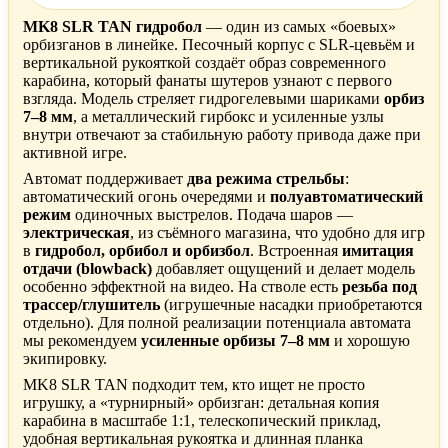
MK8 SLR TAN гидробол
— один из самых «боевых»
орбизганов в линейке. Песочный корпус с SLR-цевьём и
вертикальной рукояткой создаёт образ современного
карабина, который фанаты шутеров узнают с первого
взгляда. Модель стреляет гидрогелевыми шариками
орбиз
7–8 мм
, а металлический гирбокс и усиленные узлы
внутри отвечают за стабильную работу привода даже при
активной игре.
Автомат поддерживает
два режима стрельбы
:
автоматический огонь очередями и
полуавтоматический
режим
одиночных выстрелов. Подача шаров —
электрическая
, из съёмного магазина, что удобно для игр
в
гидробол, орбибол и орбизбол
. Встроенная
имитация
отдачи (blowback)
добавляет ощущений и делает модель
особенно эффектной на видео. На стволе есть
резьба под
трассер/глушитель
(игрушечные насадки приобретаются
отдельно). Для полной реализации потенциала автомата
мы рекомендуем
усиленные орбизы 7–8 мм
и хорошую
экипировку.
MK8 SLR TAN подходит тем, кто ищет не просто
игрушку, а «турнирный» орбизган: детальная копия
карабина в масштабе 1:1, телескопический приклад,
удобная вертикальная рукоятка и длинная планка