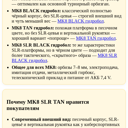
— оптимален как основной турнирный орбизган.
MK8 BLACK гидробол:
классический полностью
чёрный корпус, без SLR-цевья — строгий внешний вид
и чуть меньший вес —
MK8 BLACK гидробол
.
MK8 TAN гидробол:
похожая платформа в песочном
цвете, но без SLR-цевья и вертикальной рукоятки —
хороший вариант «попроще» —
MK8 TAN гидробол
.
MK8 SLR BLACK гидробол:
те же характеристики
SLR-платформы, но в чёрном цвете — подходит для
более тактического, «скрытного» образа —
MK8 SLR
BLACK гидробол
.
Общее для всех MK8:
орбизы 7–8 мм, электроподача,
имитация отдачи, металлический гирбокс,
телескопический приклад и питание от АКБ 7,4 V.
Почему MK8 SLR TAN нравится
покупателям
Современный внешний вид:
песочный корпус, SLR-
цевьё и вертикальная рукоятка как у киберспортивных