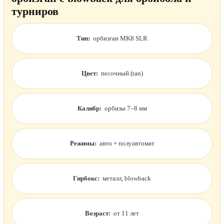
турниров
Тип:
орбизган MK8 SLR
Цвет:
песочный (tan)
Калибр:
орбизы 7–8 мм
Режимы:
авто + полуавтомат
Гирбокс:
металл, blowback
Возраст:
от 11 лет