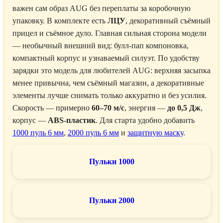
важен сам образ AUG без переплаты за коробочную
упаковку. В комплекте есть
ЛЦУ
, декоративный съёмный
прицел и съёмное дуло. Главная сильная сторона модели
— необычный внешний вид: булл-пап компоновка,
компактный корпус и узнаваемый силуэт. По удобству
зарядки это модель для любителей AUG: верхняя засыпка
менее привычна, чем съёмный магазин, а декоративные
элементы лучше снимать только аккуратно и без усилия.
Скорость — примерно
60–70 м/с
, энергия —
до 0,5 Дж
,
корпус —
ABS-пластик
. Для старта удобно добавить
1000 пуль 6 мм
,
2000 пуль 6 мм
и
защитную маску
.
Пульки 1000
Пульки 2000