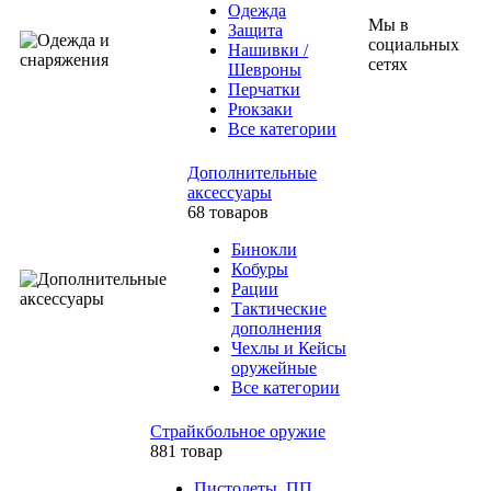
Одежда
Мы в
Защита
социальных
Нашивки /
сетях
Шевроны
Перчатки
Рюкзаки
Все категории
Дополнительные
аксессуары
68 товаров
Бинокли
Кобуры
Рации
Тактические
дополнения
Чехлы и Кейсы
оружейные
Все категории
Страйкбольное оружие
881 товар
Пистолеты, ПП