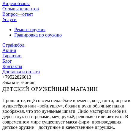
Видеообзоры
Отзывы клиентов
Вопрос—ответ
Услуги
Ремонт оружия
Гравировка по оружию
Страйкбол
Акции
Гарантии
Блог
Контакты
Доставка и оплата
+79522826013
Заказать звонок
ДЕТСКИЙ ОРУЖЕЙНЫЙ МАГАЗИН
Прошли те, ещё совсем недалёкие времена, когда дети, играя в
мушкетёров или «войнушку», брали в руки обычные палки,
воображая, что это дуэльные шпаги. Либо мастерили себе из
дерева лук со стрелами, меч, ружьё, револьвер или автомат. В
современном мире существует масса фирм, производящих
детское оружие – доступные и качественные игрушки..