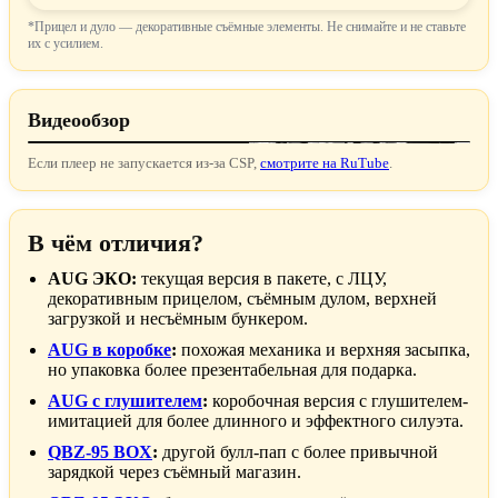
*Прицел и дуло — декоративные съёмные элементы. Не снимайте и не ставьте
их с усилием.
▶ Смотреть
Видеообзор
Если плеер не запускается из-за CSP,
смотрите на RuTube
.
В чём отличия?
AUG ЭКО:
текущая версия в пакете, с ЛЦУ,
декоративным прицелом, съёмным дулом, верхней
загрузкой и несъёмным бункером.
AUG в коробке
:
похожая механика и верхняя засыпка,
но упаковка более презентабельная для подарка.
AUG с глушителем
:
коробочная версия с глушителем-
имитацией для более длинного и эффектного силуэта.
QBZ-95 BOX
:
другой булл-пап с более привычной
зарядкой через съёмный магазин.