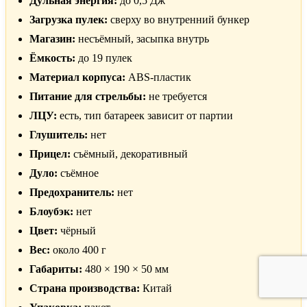
Дульная энергия:
до 0,5 Дж
Загрузка пулек:
сверху во внутренний бункер
Магазин:
несъёмный, засыпка внутрь
Ёмкость:
до 19 пулек
Материал корпуса:
ABS-пластик
Питание для стрельбы:
не требуется
ЛЦУ:
есть, тип батареек зависит от партии
Глушитель:
нет
Прицел:
съёмный, декоративный
Дуло:
съёмное
Предохранитель:
нет
Блоубэк:
нет
Цвет:
чёрный
Вес:
около 400 г
Габариты:
480 × 190 × 50 мм
Страна производства:
Китай