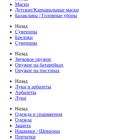
Маски
Детские/Карнавальные маски
Балаклавы / Головные уборы
Назад
Сувениры
Брелоки
Сувениры
Назад
Звуковое оружие
Оружие на батарейках
Оружие на пистонах
Назад
Луки и арбалеты
Арбалеты
Луки
Назад
Одежда и снаряжения
Одежда
Защита
Нашивки / Шевроны
Перчатки