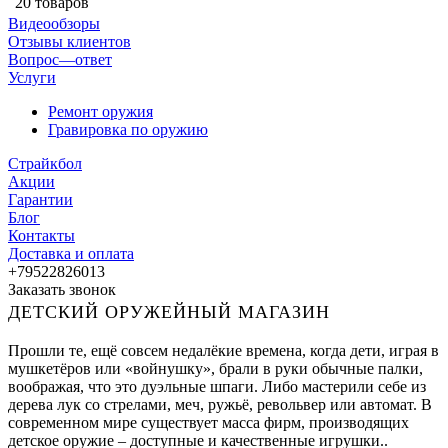
20 товаров
Видеообзоры
Отзывы клиентов
Вопрос—ответ
Услуги
Ремонт оружия
Гравировка по оружию
Страйкбол
Акции
Гарантии
Блог
Контакты
Доставка и оплата
+79522826013
Заказать звонок
ДЕТСКИЙ ОРУЖЕЙНЫЙ МАГАЗИН
Прошли те, ещё совсем недалёкие времена, когда дети, играя в
мушкетёров или «войнушку», брали в руки обычные палки,
воображая, что это дуэльные шпаги. Либо мастерили себе из
дерева лук со стрелами, меч, ружьё, револьвер или автомат. В
современном мире существует масса фирм, производящих
детское оружие – доступные и качественные игрушки..