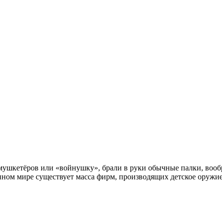
в мушкетёров или «войнушку», брали в руки обычные палки, вооб
менном мире существует масса фирм, производящих детское оружи