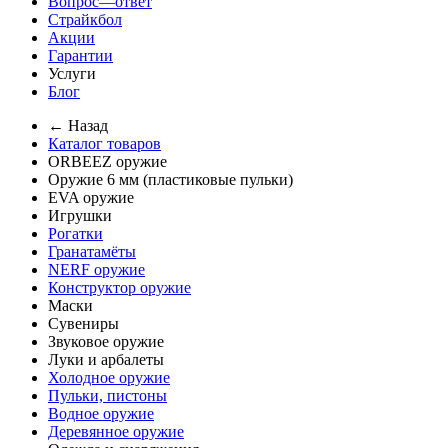
Вопрос—ответ
Страйкбол
Акции
Гарантии
Услуги
Блог
← Назад
Каталог товаров
ORBEEZ оружие
Оружие 6 мм (пластиковые пульки)
EVA оружие
Игрушки
Рогатки
Гранатамёты
NERF оружие
Конструктор оружие
Маски
Сувениры
Звуковое оружие
Луки и арбалеты
Холодное оружие
Пульки, пистоны
Водное оружие
Деревянное оружие