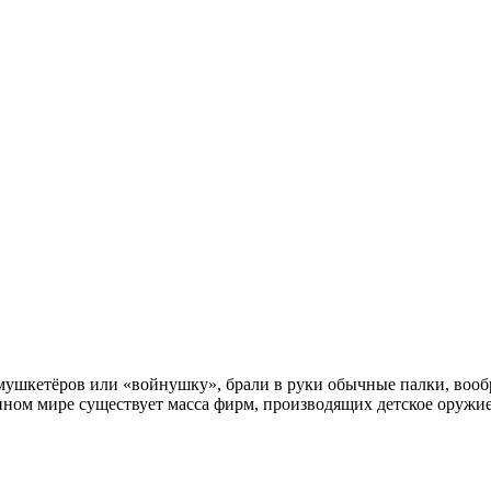
в мушкетёров или «войнушку», брали в руки обычные палки, вооб
менном мире существует масса фирм, производящих детское оружи