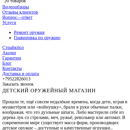
20 товаров
Видеообзоры
Отзывы клиентов
Вопрос—ответ
Услуги
Ремонт оружия
Гравировка по оружию
Страйкбол
Акции
Гарантии
Блог
Контакты
Доставка и оплата
+79522826013
Заказать звонок
ДЕТСКИЙ ОРУЖЕЙНЫЙ МАГАЗИН
Прошли те, ещё совсем недалёкие времена, когда дети, играя в
мушкетёров или «войнушку», брали в руки обычные палки,
воображая, что это дуэльные шпаги. Либо мастерили себе из
дерева лук со стрелами, меч, ружьё, револьвер или автомат. В
современном мире существует масса фирм, производящих
детское оружие – доступные и качественные игрушки..