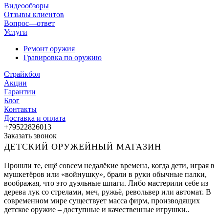
Видеообзоры
Отзывы клиентов
Вопрос—ответ
Услуги
Ремонт оружия
Гравировка по оружию
Страйкбол
Акции
Гарантии
Блог
Контакты
Доставка и оплата
+79522826013
Заказать звонок
ДЕТСКИЙ ОРУЖЕЙНЫЙ МАГАЗИН
Прошли те, ещё совсем недалёкие времена, когда дети, играя в
мушкетёров или «войнушку», брали в руки обычные палки,
воображая, что это дуэльные шпаги. Либо мастерили себе из
дерева лук со стрелами, меч, ружьё, револьвер или автомат. В
современном мире существует масса фирм, производящих
детское оружие – доступные и качественные игрушки..