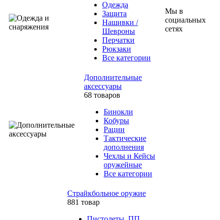
Одежда
Мы в
Защита
социальных
Нашивки /
сетях
Шевроны
Перчатки
Рюкзаки
Все категории
Дополнительные
аксессуары
68 товаров
Бинокли
Кобуры
Рации
Тактические
дополнения
Чехлы и Кейсы
оружейные
Все категории
Страйкбольное оружие
881 товар
Пистолеты, ПП