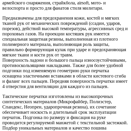
армейского снаряжения, страйкбола, airsoft, мото- и
велоспорта и просто для фанатов стиля милитари.
Предназначены для предохранения кожи, костей и мягких
тканей рук от механических повреждений (ссадин, ударов,
порезов), действий высокой температуры, агрессивных сред и
пороховых газов. На проекции костяшек рук имеется
специальная защитная резины, выполненная из плотного
полимерного материала, выполняющая роль защиты,
правильно формирующая кулак при ударе и предохраняющая
мягкие ткани и кости рук от травм.
Поверхность ладони и большого пальца износоустойчивыми,
противоскользящими накладками. Также для более удобной
подгонки под изменяемую геометрию руки перчатка
оснащена эластичными вставками в области кистевого сгиба
и фаланг всех пальцев. Передняя поверхность перчатки имеет
4 отверстия для вентиляции для каждого из пальцев.
Тактические перчатки изготовлены из высокопрочных
синтетических материалов (Микрофайбер, Полиэстер,
Спандекс, Неопрен, ударопрочная резина), их сочетание
обеспечивает носкость и длительный срок эксплуатации
перчаток. Подгонка по размеру и фиксация на руке
проводится регулируемой манжетой с текстильной застежкой.
Подбор уникальных материалов и качество пошива