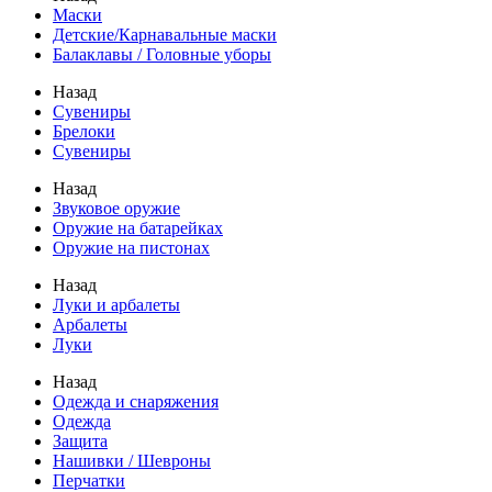
Маски
Детские/Карнавальные маски
Балаклавы / Головные уборы
Назад
Сувениры
Брелоки
Сувениры
Назад
Звуковое оружие
Оружие на батарейках
Оружие на пистонах
Назад
Луки и арбалеты
Арбалеты
Луки
Назад
Одежда и снаряжения
Одежда
Защита
Нашивки / Шевроны
Перчатки