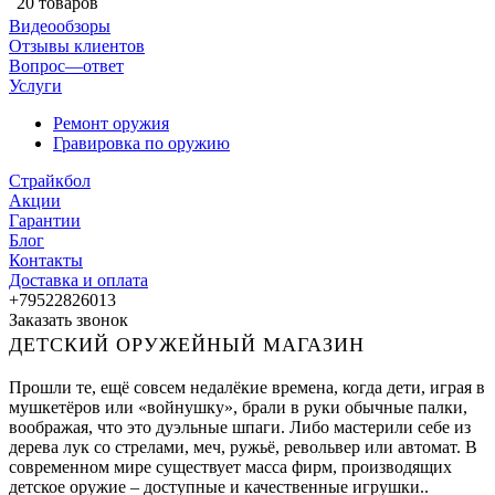
20 товаров
Видеообзоры
Отзывы клиентов
Вопрос—ответ
Услуги
Ремонт оружия
Гравировка по оружию
Страйкбол
Акции
Гарантии
Блог
Контакты
Доставка и оплата
+79522826013
Заказать звонок
ДЕТСКИЙ ОРУЖЕЙНЫЙ МАГАЗИН
Прошли те, ещё совсем недалёкие времена, когда дети, играя в
мушкетёров или «войнушку», брали в руки обычные палки,
воображая, что это дуэльные шпаги. Либо мастерили себе из
дерева лук со стрелами, меч, ружьё, револьвер или автомат. В
современном мире существует масса фирм, производящих
детское оружие – доступные и качественные игрушки..