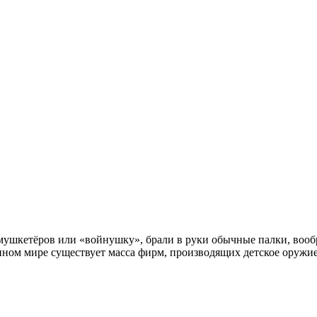
в мушкетёров или «войнушку», брали в руки обычные палки, вооб
менном мире существует масса фирм, производящих детское оружи