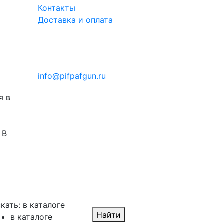
Контакты
Доставка и оплата
info@pifpafgun.ru
я в
з
 В
кать:
в каталоге
Найти
в каталоге