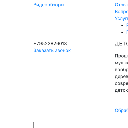
Видеообзоры
Отзы
Вопр
Услуг
+79522826013
ДЕТ
Заказать звонок
Прошл
мушке
вообр
дерев
совр
детск
Обраб