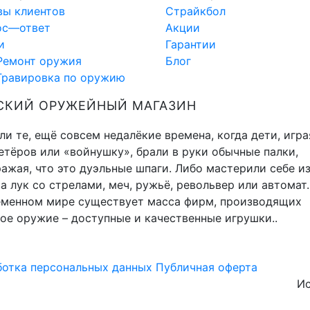
вы клиентов
Страйкбол
ос—ответ
Акции
и
Гарантии
Ремонт оружия
Блог
Гравировка по оружию
СКИЙ ОРУЖЕЙНЫЙ МАГАЗИН
и те, ещё совсем недалёкие времена, когда дети, игра
тёров или «войнушку», брали в руки обычные палки,
ажая, что это дуэльные шпаги. Либо мастерили себе и
а лук со стрелами, меч, ружьё, револьвер или автомат.
еменном мире существует масса фирм, производящих
ое оружие – доступные и качественные игрушки..
отка персональных данных
Публичная оферта
Ис