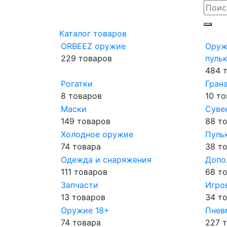
Каталог товаров
ORBEEZ оружие
Оруж
229 товаров
пульк
484 
Рогатки
Гран
8 товаров
10 т
Маски
Суве
149 товаров
88 т
Холодное оружие
Пуль
74 товара
38 т
Одежда и снаряжения
Допо
111 товаров
68 т
Запчасти
Игро
13 товаров
34 т
Оружие 18+
Пнев
74 товара
227 