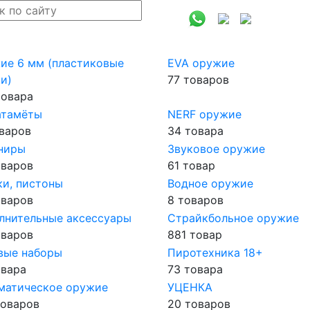
ие 6 мм (пластиковые
EVA оружие
и)
77 товаров
товара
атамёты
NERF оружие
оваров
34 товара
ниры
Звуковое оружие
оваров
61 товар
ки, пистоны
Водное оружие
оваров
8 товаров
лнительные аксессуары
Страйкбольное оружие
оваров
881 товар
вые наборы
Пиротехника 18+
овара
73 товара
матическое оружие
УЦЕНКА
товаров
20 товаров