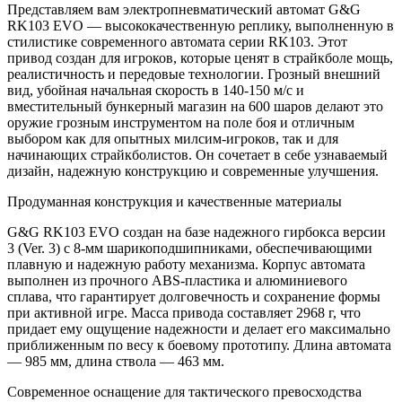
Представляем вам электропневматический автомат G&G
RK103 EVO — высококачественную реплику, выполненную в
стилистике современного автомата серии RK103. Этот
привод создан для игроков, которые ценят в страйкболе мощь,
реалистичность и передовые технологии. Грозный внешний
вид, убойная начальная скорость в 140-150 м/с и
вместительный бункерный магазин на 600 шаров делают это
оружие грозным инструментом на поле боя и отличным
выбором как для опытных милсим-игроков, так и для
начинающих страйкболистов. Он сочетает в себе узнаваемый
дизайн, надежную конструкцию и современные улучшения.
Продуманная конструкция и качественные материалы
G&G RK103 EVO создан на базе надежного гирбокса версии
3 (Ver. 3) с 8-мм шарикоподшипниками, обеспечивающими
плавную и надежную работу механизма. Корпус автомата
выполнен из прочного ABS-пластика и алюминиевого
сплава, что гарантирует долговечность и сохранение формы
при активной игре. Масса привода составляет 2968 г, что
придает ему ощущение надежности и делает его максимально
приближенным по весу к боевому прототипу. Длина автомата
— 985 мм, длина ствола — 463 мм.
Современное оснащение для тактического превосходства