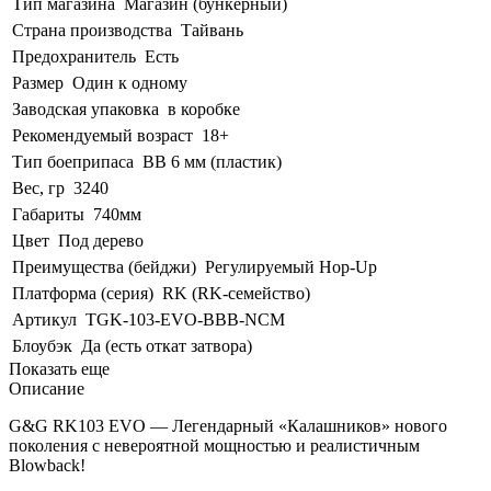
Тип магазина
Магазин (бункерный)
Страна производства
Тайвань
Предохранитель
Есть
Размер
Один к одному
Заводская упаковка
в коробке
Рекомендуемый возраст
18+
Тип боеприпаса
BB 6 мм (пластик)
Вес, гр
3240
Габариты
740мм
Цвет
Под дерево
Преимущества (бейджи)
Регулируемый Hop-Up
Платформа (серия)
RK (RK-семейство)
Артикул
TGK-103-EVO-BBB-NCM
Блоубэк
Да (есть откат затвора)
Показать еще
Описание
G&G RK103 EVO — Легендарный «Калашников» нового
поколения с невероятной мощностью и реалистичным
Blowback!