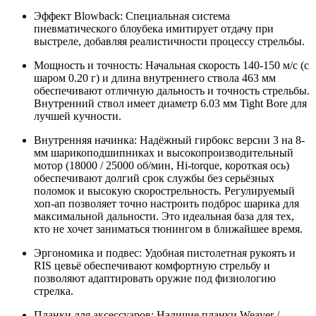
Эффект Blowback: Специальная система
пневматического блоубека имитирует отдачу при
выстреле, добавляя реалистичности процессу стрельбы.
Мощность и точность: Начальная скорость 140-150 м/с (с
шаром 0.20 г) и длина внутреннего ствола 463 мм
обеспечивают отличную дальность и точность стрельбы.
Внутренний ствол имеет диаметр 6.03 мм Tight Bore для
лучшей кучности.
Внутренняя начинка: Надёжный гирбокс версии 3 на 8-
мм шарикоподшипниках и высокопроизводительный
мотор (18000 / 25000 об/мин, Hi‑torque, короткая ось)
обеспечивают долгий срок службы без серьёзных
поломок и высокую скорострельность. Регулируемый
хоп-ап позволяет точно настроить подброс шарика для
максимальной дальности. Это идеальная база для тех,
кто не хочет заниматься тюнингом в ближайшее время.
Эргономика и подвес: Удобная пистолетная рукоять и
RIS цевьё обеспечивают комфортную стрельбу и
позволяют адаптировать оружие под физиологию
стрелка.
Планки для аксессуаров: Наличие планки Weaver /