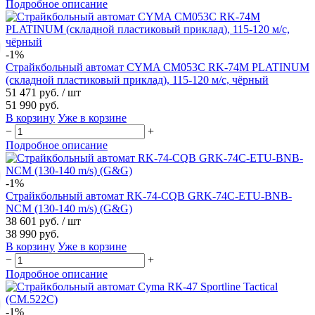
Подробное описание
-1%
Страйкбольный автомат CYMA CM053C RK-74M PLATINUM
(складной пластиковый приклад), 115-120 м/с, чёрный
51 471 руб.
/ шт
51 990 руб.
В корзину
Уже в корзине
−
+
Подробное описание
-1%
Страйкбольный автомат RK-74-CQB GRK-74C-ETU-BNB-
NCM (130-140 m/s) (G&G)
38 601 руб.
/ шт
38 990 руб.
В корзину
Уже в корзине
−
+
Подробное описание
-1%