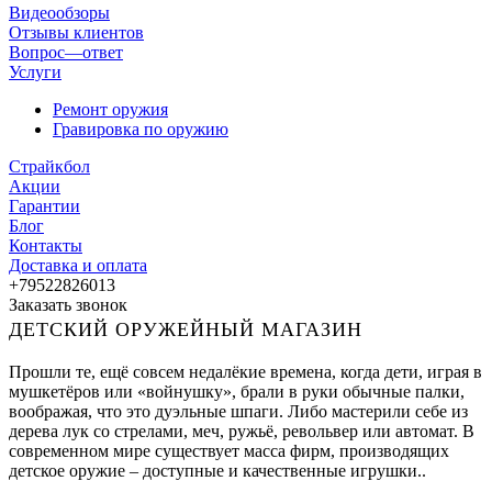
Видеообзоры
Отзывы клиентов
Вопрос—ответ
Услуги
Ремонт оружия
Гравировка по оружию
Страйкбол
Акции
Гарантии
Блог
Контакты
Доставка и оплата
+79522826013
Заказать звонок
ДЕТСКИЙ ОРУЖЕЙНЫЙ МАГАЗИН
Прошли те, ещё совсем недалёкие времена, когда дети, играя в
мушкетёров или «войнушку», брали в руки обычные палки,
воображая, что это дуэльные шпаги. Либо мастерили себе из
дерева лук со стрелами, меч, ружьё, револьвер или автомат. В
современном мире существует масса фирм, производящих
детское оружие – доступные и качественные игрушки..