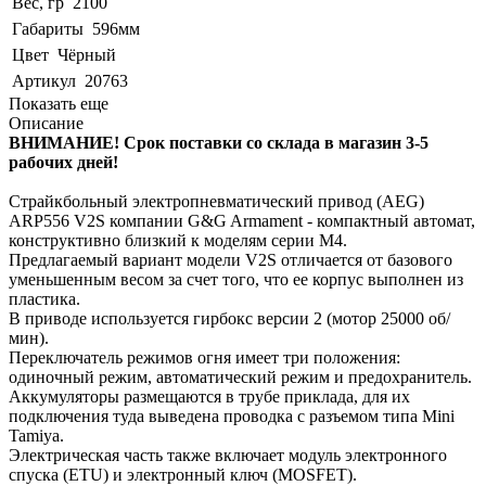
Вес, гр
2100
Габариты
596мм
Цвет
Чёрный
Артикул
20763
Показать еще
Описание
ВНИМАНИЕ! Срок поставки со склада в магазин 3-5
рабочих дней!
Страйкбольный электропневматический привод (AEG)
ARP556 V2S компании G&G Armament - компактный автомат,
конструктивно близкий к моделям серии М4.
Предлагаемый вариант модели V2S отличается от базового
уменьшенным весом за счет того, что ее корпус выполнен из
пластика.
В приводе используется гирбокс версии 2 (мотор 25000 об/
мин).
Переключатель режимов огня имеет три положения:
одиночный режим, автоматический режим и предохранитель.
Аккумуляторы размещаются в трубе приклада, для их
подключения туда выведена проводка с разъемом типа Mini
Tamiya.
Электрическая часть также включает модуль электронного
спуска (ETU) и электронный ключ (MOSFET).