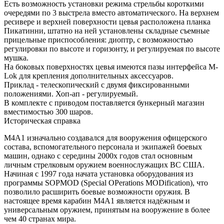
Есть возможность установки режима стрельбы короткими
очередями по 3 выстрела вместо автоматического. На верхнем
ресивере и верхней поверхности цевья расположена планка
Пикатинни, штатно на ней установлены складные съемные
прицельные приспособления: диоптр, с возможностью
регулировки по высоте и горизонту, и регулируемая по высоте
мушка.
На боковых поверхностях цевья имеются пазы интерфейса M-
Lok для крепления дополнительных аксессуаров.
Приклад - телескопический с двумя фиксированными
положениями. Хоп-ап - регулируемый.
В комплекте с приводом поставляется бункерный магазин
вместимостью 300 шаров.
Историческая справка
М4А1 изначально создавался для вооружения офицерского
состава, вспомогательного персонала и экипажей боевых
машин, однако с середины 2000х годов стал основным
личным стрелковым оружием военнослужащих ВС США.
Начиная с 1997 года начата установка оборудования из
программы SOPMOD (Special OPerations MODification), что
позволило расширить боевые возможности оружия. В
настоящее время карабин М4А1 является надёжным и
универсальным оружием, принятым на вооружение в более
чем 40 странах мира.