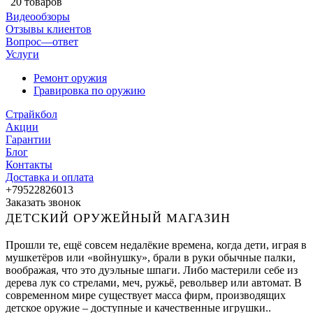
20 товаров
Видеообзоры
Отзывы клиентов
Вопрос—ответ
Услуги
Ремонт оружия
Гравировка по оружию
Страйкбол
Акции
Гарантии
Блог
Контакты
Доставка и оплата
+79522826013
Заказать звонок
ДЕТСКИЙ ОРУЖЕЙНЫЙ МАГАЗИН
Прошли те, ещё совсем недалёкие времена, когда дети, играя в
мушкетёров или «войнушку», брали в руки обычные палки,
воображая, что это дуэльные шпаги. Либо мастерили себе из
дерева лук со стрелами, меч, ружьё, револьвер или автомат. В
современном мире существует масса фирм, производящих
детское оружие – доступные и качественные игрушки..