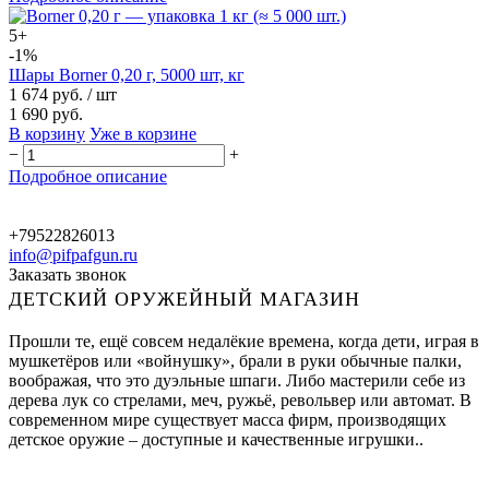
5+
-1%
Шары Borner 0,20 г, 5000 шт, кг
1 674 руб.
/ шт
1 690 руб.
В корзину
Уже в корзине
−
+
Подробное описание
+79522826013
info@pifpafgun.ru
Заказать звонок
ДЕТСКИЙ ОРУЖЕЙНЫЙ МАГАЗИН
Прошли те, ещё совсем недалёкие времена, когда дети, играя в
мушкетёров или «войнушку», брали в руки обычные палки,
воображая, что это дуэльные шпаги. Либо мастерили себе из
дерева лук со стрелами, меч, ружьё, револьвер или автомат. В
современном мире существует масса фирм, производящих
детское оружие – доступные и качественные игрушки..