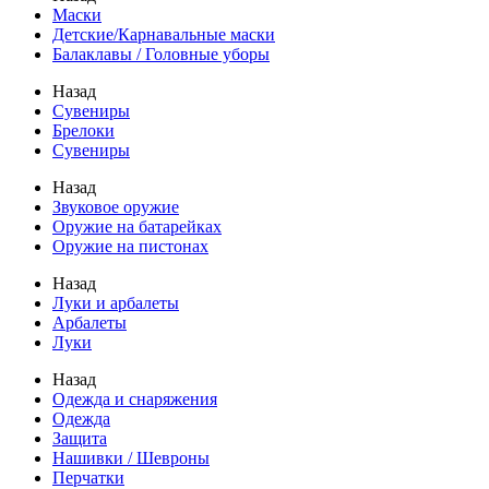
Маски
Детские/Карнавальные маски
Балаклавы / Головные уборы
Назад
Сувениры
Брелоки
Сувениры
Назад
Звуковое оружие
Оружие на батарейках
Оружие на пистонах
Назад
Луки и арбалеты
Арбалеты
Луки
Назад
Одежда и снаряжения
Одежда
Защита
Нашивки / Шевроны
Перчатки