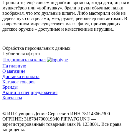
Прошли те, ещё совсем недалёкие времена, когда дети, играя в
мушкетёров или «войнушку», брали в руки обычные палки,
воображая, что это дуэльные шпаги. Либо мастерили себе из
дерева лук со стрелами, меч, ружьё, револьвер или автомат. В
современном мире существует масса фирм, производящих
детское оружие – доступные и качественные игрушки..
Обработка персональных данных
Публичная оферта
Подпишись на канал
На главную
О магазине
Доставка и оплата
Каталог товаров
Бренды
Акции и спецпредложения
Контакты
© ИП Суворов Денис Сергеевич ИНН 781143662300
ОГРНИП: 318784700019340 PIFPAFGUN® —
зарегистрированный товарный знак № 1238601. Все права
защищены.