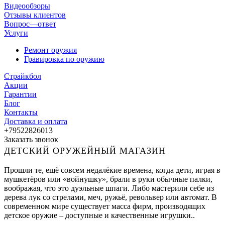
Видеообзоры
Отзывы клиентов
Вопрос—ответ
Услуги
Ремонт оружия
Гравировка по оружию
Страйкбол
Акции
Гарантии
Блог
Контакты
Доставка и оплата
+79522826013
Заказать звонок
ДЕТСКИЙ ОРУЖЕЙНЫЙ МАГАЗИН
Прошли те, ещё совсем недалёкие времена, когда дети, играя в
мушкетёров или «войнушку», брали в руки обычные палки,
воображая, что это дуэльные шпаги. Либо мастерили себе из
дерева лук со стрелами, меч, ружьё, револьвер или автомат. В
современном мире существует масса фирм, производящих
детское оружие – доступные и качественные игрушки..