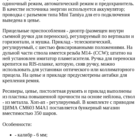
одиночный режим, автоматический режим и предохранитель.
В качестве источника энергии используется аккумулятор;
проводка с разъемом типа Mini Tamiya для его подключения
выведена в цевье.
Прицельные приспособления - диоптр (размещен внутри
съемной ручки для переноски), регулируемый по вертикали и
горизонтали, и мушка. Приклад - телескопический,
регулируемый, с шестью фиксированными положениями. На
дульной части ствола имеется резьба М14- (CCW); штатно на
ней установлен имитатор пламегасителя. Ручка для переноски
крепится на RIS-планке, которую, сняв ручку, можно
использовать для установки оптического или коллиматорного
прицела. На цевье и прикладе предусмотрены антабки для
крепления ремня.
Ресиверы, цевье, пистолетная рукоять и приклад выполнены
из пластика повышенной прочности на основе нейлона, ствол
- из металла. Хоп-ап - регулируемый. В комплекте с приводом
ЦИМА СМ603 М4А1 поставляется бункерный магазин
вместимостью 350 шаров.
Особенности:
- калибр - 6 мм;