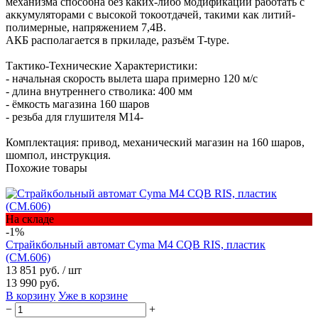
механизма способна без каких-либо модификаций работать с
аккумуляторами с высокой токоотдачей, такими как литий-
полимерные, напряжением 7,4В.
АКБ располагается в пркиладе, разъём T-type.
Тактико-Технические Характеристики:
- начальная скорость вылета шара примерно 120 м/с
- длина внутреннего стволика: 400 мм
- ёмкость магазина 160 шаров
- резьба для глушителя М14-
Комплектация: привод, механический магазин на 160 шаров,
шомпол, инструкция.
Похожие товары
На складе
-1%
Страйкбольный автомат Cyma M4 CQB RIS, пластик
(CM.606)
13 851 руб.
/ шт
13 990 руб.
В корзину
Уже в корзине
−
+