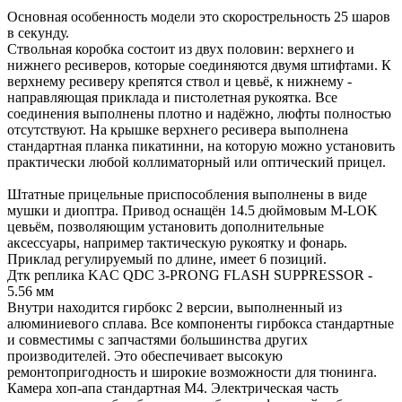
Основная особенность модели это скорострельность 25 шаров
в секунду.
Ствольная коробка состоит из двух половин: верхнего и
нижнего ресиверов, которые соединяются двумя штифтами. К
верхнему ресиверу крепятся ствол и цевьё, к нижнему -
направляющая приклада и пистолетная рукоятка. Все
соединения выполнены плотно и надёжно, люфты полностью
отсутствуют. На крышке верхнего ресивера выполнена
стандартная планка пикатинни, на которую можно установить
практически любой коллиматорный или оптический прицел.
Штатные прицельные приспособления выполнены в виде
мушки и диоптра. Привод оснащён 14.5 дюймовым M-LOK
цевьём, позволяющим установить дополнительные
аксессуары, например тактическую рукоятку и фонарь.
Приклад регулируемый по длине, имеет 6 позиций.
Дтк реплика KAC QDC 3-PRONG FLASH SUPPRESSOR -
5.56 мм
Внутри находится гирбокс 2 версии, выполненный из
алюминиевого сплава. Все компоненты гирбокса стандартные
и совместимы с запчастями большинства других
производителей. Это обеспечивает высокую
ремонтопригодность и широкие возможности для тюнинга.
Камера хоп-апа стандартная М4. Электрическая часть