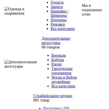
Одежда
Мы в
Защита
социальных
Нашивки /
сетях
Шевроны
Перчатки
Рюкзаки
Все категории
Дополнительные
аксессуары
68 товаров
Бинокли
Кобуры
Рации
Тактические
дополнения
Чехлы и Кейсы
оружейные
Все категории
Страйкбольное оружие
881 товар
Пистолеты, ПП