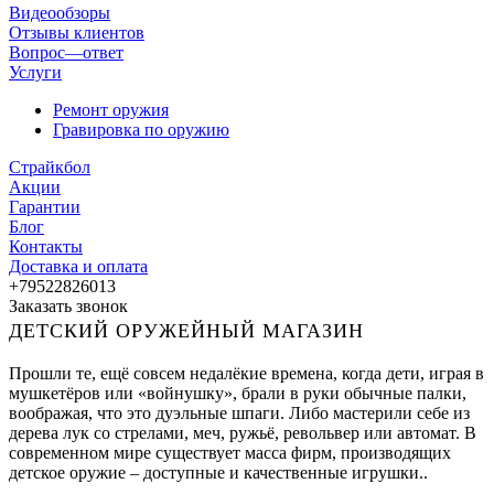
Видеообзоры
Отзывы клиентов
Вопрос—ответ
Услуги
Ремонт оружия
Гравировка по оружию
Страйкбол
Акции
Гарантии
Блог
Контакты
Доставка и оплата
+79522826013
Заказать звонок
ДЕТСКИЙ ОРУЖЕЙНЫЙ МАГАЗИН
Прошли те, ещё совсем недалёкие времена, когда дети, играя в
мушкетёров или «войнушку», брали в руки обычные палки,
воображая, что это дуэльные шпаги. Либо мастерили себе из
дерева лук со стрелами, меч, ружьё, револьвер или автомат. В
современном мире существует масса фирм, производящих
детское оружие – доступные и качественные игрушки..