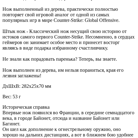
Нож выполненный из дерева, практически полностью
повторяет свой игровой аналог от одной из самых
популярных игр в мире Counter-Strike: Global Offensive.
Штык нож - Классический нож несущий свою историю от
истоков самого первого Сounter-Strike. Несомненно, в сердцах
геймеров он занимает особое место и принесет восторг
являясь в виде подарка избранному счастливчику.
Не знали как порадовать паренька? Теперь, вы знаете.
Нож выполнен из дерева, им нельзя пораниться, края его
лезвия заглажены!
ДxШxВ: 282x25x70 мм
Вес: 53 г
Историческая справка
Впервые нож появился во Франции, в середине семнадцатого
века, в городе Байонет, отсюда и название Байонет или
Багинет.
Он шел как дополнение к огнестрельному оружию, оно
хорошо на дальних дистанциях, а вот в ближнем бою удобнее