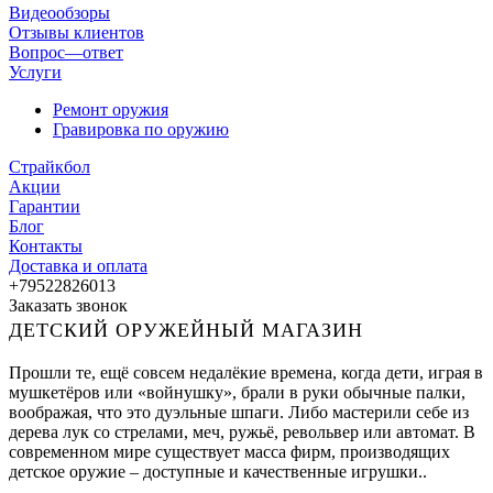
Видеообзоры
Отзывы клиентов
Вопрос—ответ
Услуги
Ремонт оружия
Гравировка по оружию
Страйкбол
Акции
Гарантии
Блог
Контакты
Доставка и оплата
+79522826013
Заказать звонок
ДЕТСКИЙ ОРУЖЕЙНЫЙ МАГАЗИН
Прошли те, ещё совсем недалёкие времена, когда дети, играя в
мушкетёров или «войнушку», брали в руки обычные палки,
воображая, что это дуэльные шпаги. Либо мастерили себе из
дерева лук со стрелами, меч, ружьё, револьвер или автомат. В
современном мире существует масса фирм, производящих
детское оружие – доступные и качественные игрушки..