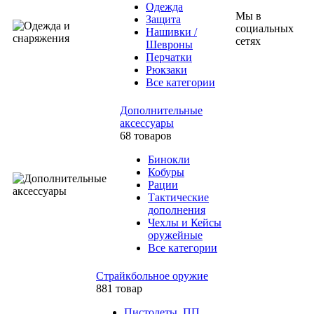
Одежда
Мы в
Защита
социальных
Нашивки /
сетях
Шевроны
Перчатки
Рюкзаки
Все категории
Дополнительные
аксессуары
68 товаров
Бинокли
Кобуры
Рации
Тактические
дополнения
Чехлы и Кейсы
оружейные
Все категории
Страйкбольное оружие
881 товар
Пистолеты, ПП