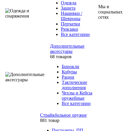
Одежда
Мы в
Защита
социальных
Нашивки /
сетях
Шевроны
Перчатки
Рюкзаки
Все категории
Дополнительные
аксессуары
68 товаров
Бинокли
Кобуры
Рации
Тактические
дополнения
Чехлы и Кейсы
оружейные
Все категории
Страйкбольное оружие
881 товар
Пистолеты, ПП