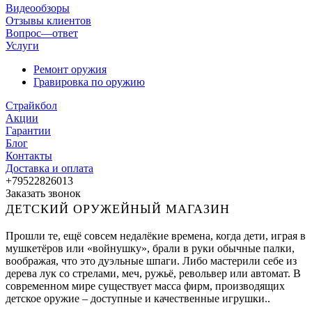
Видеообзоры
Отзывы клиентов
Вопрос—ответ
Услуги
Ремонт оружия
Гравировка по оружию
Страйкбол
Акции
Гарантии
Блог
Контакты
Доставка и оплата
+79522826013
Заказать звонок
ДЕТСКИЙ ОРУЖЕЙНЫЙ МАГАЗИН
Прошли те, ещё совсем недалёкие времена, когда дети, играя в
мушкетёров или «войнушку», брали в руки обычные палки,
воображая, что это дуэльные шпаги. Либо мастерили себе из
дерева лук со стрелами, меч, ружьё, револьвер или автомат. В
современном мире существует масса фирм, производящих
детское оружие – доступные и качественные игрушки..