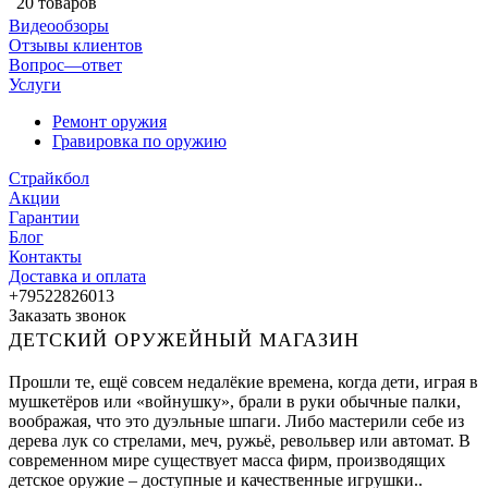
20 товаров
Видеообзоры
Отзывы клиентов
Вопрос—ответ
Услуги
Ремонт оружия
Гравировка по оружию
Страйкбол
Акции
Гарантии
Блог
Контакты
Доставка и оплата
+79522826013
Заказать звонок
ДЕТСКИЙ ОРУЖЕЙНЫЙ МАГАЗИН
Прошли те, ещё совсем недалёкие времена, когда дети, играя в
мушкетёров или «войнушку», брали в руки обычные палки,
воображая, что это дуэльные шпаги. Либо мастерили себе из
дерева лук со стрелами, меч, ружьё, револьвер или автомат. В
современном мире существует масса фирм, производящих
детское оружие – доступные и качественные игрушки..