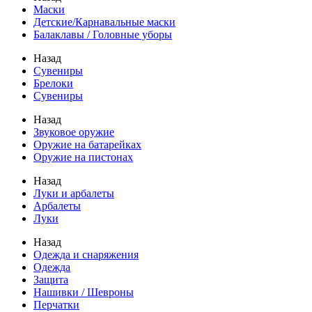
Маски
Детские/Карнавальные маски
Балаклавы / Головные уборы
Назад
Сувениры
Брелоки
Сувениры
Назад
Звуковое оружие
Оружие на батарейках
Оружие на пистонах
Назад
Луки и арбалеты
Арбалеты
Луки
Назад
Одежда и снаряжения
Одежда
Защита
Нашивки / Шевроны
Перчатки