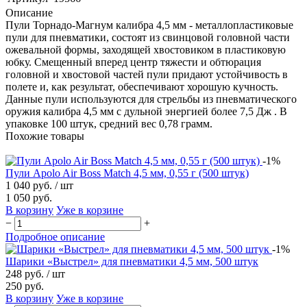
Описание
Пули Торнадо-Магнум калибра 4,5 мм - металлопластиковые
пули для пневматики, состоят из свинцовой головной части
ожевальной формы, заходящей хвостовиком в пластиковую
юбку. Смещенный вперед центр тяжести и обтюрация
головной и хвостовой частей пули придают устойчивость в
полете и, как результат, обеспечивают хорошую кучность.
Данные пули используются для стрельбы из пневматического
оружия калибра 4,5 мм с дульной энергией более 7,5 Дж . В
упаковке 100 штук, средний вес 0,78 грамм.
Похожие товары
-1%
Пули Apolo Air Boss Match 4,5 мм, 0,55 г (500 штук)
1 040 руб.
/ шт
1 050 руб.
В корзину
Уже в корзине
−
+
Подробное описание
-1%
Шарики «Выстрел» для пневматики 4,5 мм, 500 штук
248 руб.
/ шт
250 руб.
В корзину
Уже в корзине