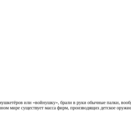
в мушкетёров или «войнушку», брали в руки обычные палки, вооб
менном мире существует масса фирм, производящих детское оружи