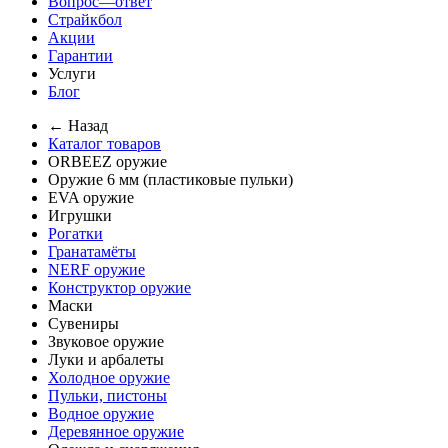
Вопрос—ответ
Страйкбол
Акции
Гарантии
Услуги
Блог
← Назад
Каталог товаров
ORBEEZ оружие
Оружие 6 мм (пластиковые пульки)
EVA оружие
Игрушки
Рогатки
Гранатамёты
NERF оружие
Конструктор оружие
Маски
Сувениры
Звуковое оружие
Луки и арбалеты
Холодное оружие
Пульки, пистоны
Водное оружие
Деревянное оружие