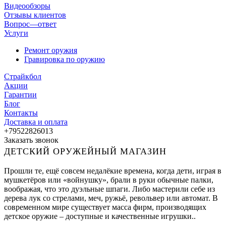
Видеообзоры
Отзывы клиентов
Вопрос—ответ
Услуги
Ремонт оружия
Гравировка по оружию
Страйкбол
Акции
Гарантии
Блог
Контакты
Доставка и оплата
+79522826013
Заказать звонок
ДЕТСКИЙ ОРУЖЕЙНЫЙ МАГАЗИН
Прошли те, ещё совсем недалёкие времена, когда дети, играя в
мушкетёров или «войнушку», брали в руки обычные палки,
воображая, что это дуэльные шпаги. Либо мастерили себе из
дерева лук со стрелами, меч, ружьё, револьвер или автомат. В
современном мире существует масса фирм, производящих
детское оружие – доступные и качественные игрушки..