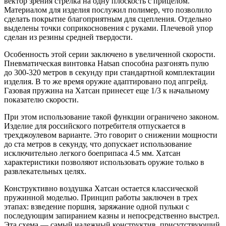
вектор зрения стрелка на одну плоскость с прицелом.
Материалом для изделия послужил полимер, что позволило
сделать покрытие благоприятным для сцепления. Отдельно
выделены точки соприкосновения с руками. Плечевой упор
сделан из резины средней твердости.
Особенность этой серии заключено в увеличенной скорости.
Пневматическая винтовка Hatsan способна разгонять пулю
до 300-320 метров в секунду при стандартной комплектации
изделия. В то же время оружие адаптировано под апгрейд.
Газовая пружина на Хатсан принесет еще 1/3 к начальному
показателю скорости.
При этом использование такой функции ограничено законом.
Изделие для российского потребителя отпускается в
трехджоулевом варианте. Это говорит о снижении мощности
до ста метров в секунду, что допускает использование
исключительно легкого боеприпаса 4.5 мм. Хатсан
характеристики позволяют использовать оружие только в
развлекательных целях.
Конструктивно воздушка Хатсан остается классической
пружинной моделью. Принцип работы заключен в трех
этапах: взведение поршня, заряжание одной пульки с
последующим запиранием казны и непосредственно выстрел.
Эта схема — самый надежный конструктив, присутствующий