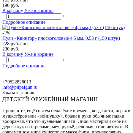
190 руб.
В корзину
Уже в корзине
−
+
Подробное описание
-1%
Пули «Квинтор» плоскоголовые 4,5 мм, 0,53 г (150 штук)
228 руб.
/ шт
230 руб.
В корзину
Уже в корзине
−
+
Подробное описание
+79522826013
info@pifpafgun.ru
Заказать звонок
ДЕТСКИЙ ОРУЖЕЙНЫЙ МАГАЗИН
Прошли те, ещё совсем недалёкие времена, когда дети, играя в
мушкетёров или «войнушку», брали в руки обычные палки,
воображая, что это дуэльные шпаги. Либо мастерили себе из
дерева лук со стрелами, меч, ружьё, револьвер или автомат. В
современном мире существует масса фирм, производящих