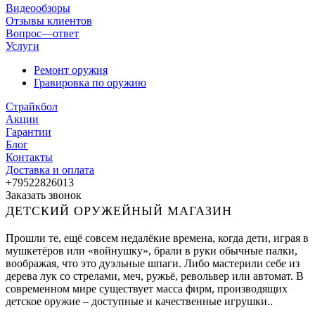
Видеообзоры
Отзывы клиентов
Вопрос—ответ
Услуги
Ремонт оружия
Гравировка по оружию
Страйкбол
Акции
Гарантии
Блог
Контакты
Доставка и оплата
+79522826013
Заказать звонок
ДЕТСКИЙ ОРУЖЕЙНЫЙ МАГАЗИН
Прошли те, ещё совсем недалёкие времена, когда дети, играя в
мушкетёров или «войнушку», брали в руки обычные палки,
воображая, что это дуэльные шпаги. Либо мастерили себе из
дерева лук со стрелами, меч, ружьё, револьвер или автомат. В
современном мире существует масса фирм, производящих
детское оружие – доступные и качественные игрушки..