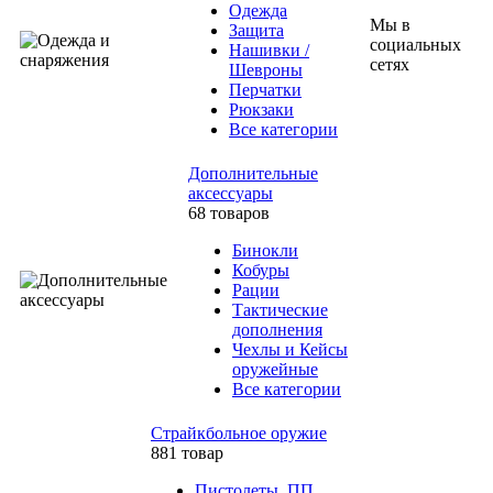
Одежда
Мы в
Защита
социальных
Нашивки /
сетях
Шевроны
Перчатки
Рюкзаки
Все категории
Дополнительные
аксессуары
68 товаров
Бинокли
Кобуры
Рации
Тактические
дополнения
Чехлы и Кейсы
оружейные
Все категории
Страйкбольное оружие
881 товар
Пистолеты, ПП