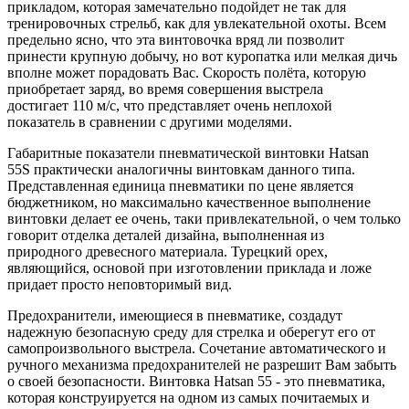
прикладом, которая замечательно подойдет не так для
тренировочных стрельб, как для увлекательной охоты. Всем
предельно ясно, что эта винтовочка вряд ли позволит
принести крупную добычу, но вот куропатка или мелкая дичь
вполне может порадовать Вас. Скорость полёта, которую
приобретает заряд, во время совершения выстрела
достигает 110 м/с, что представляет очень неплохой
показатель в сравнении с другими моделями.
Габаритные показатели пневматической винтовки Hatsan
55S практически аналогичны винтовкам данного типа.
Представленная единица пневматики по цене является
бюджетником, но максимально качественное выполнение
винтовки делает ее очень, таки привлекательной, о чем только
говорит отделка деталей дизайна, выполненная из
природного древесного материала. Турецкий орех,
являющийся, основой при изготовлении приклада и ложе
придает просто неповторимый вид.
Предохранители, имеющиеся в пневматике, создадут
надежную безопасную среду для стрелка и оберегут его от
самопроизвольного выстрела. Сочетание автоматического и
ручного механизма предохранителей не разрешит Вам забыть
о своей безопасности. Винтовка Hatsan 55 - это пневматика,
которая конструируется на одном из самых почитаемых и