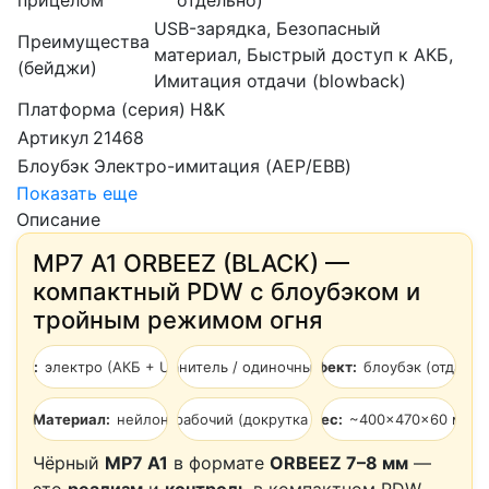
прицелом
отдельно)
USB-зарядка, Безопасный
Преимущества
материал, Быстрый доступ к АКБ,
(бейджи)
Имитация отдачи (blowback)
Платформа (серия)
H&K
Артикул
21468
Блоубэк
Электро-имитация (AEP/EBB)
Показать еще
Описание
MP7 A1 ORBEEZ (BLACK) —
компактный PDW с блоубэком и
тройным режимом огня
Тип:
Режимы:
электро (АКБ + USB)
предохранитель / одиночный / автоматический
Эффект:
блоубэк (отдача)
Материал:
Затвор:
нейлон
рабочий (докрутка шариков)
Габариты/вес:
~400×470×60 мм / 
Чёрный
MP7 A1
в формате
ORBEEZ 7–8 мм
—