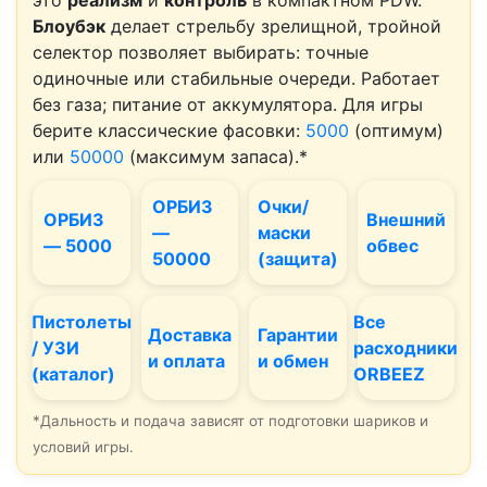
это
реализм
и
контроль
в компактном PDW.
Блоубэк
делает стрельбу зрелищной, тройной
селектор позволяет выбирать: точные
одиночные или стабильные очереди. Работает
без газа; питание от аккумулятора. Для игры
берите классические фасовки:
5000
(оптимум)
или
50000
(максимум запаса).*
ОРБИЗ
Очки/
ОРБИЗ
Внешний
—
маски
— 5000
обвес
50000
(защита)
Пистолеты
Все
Доставка
Гарантии
/ УЗИ
расходники
и оплата
и обмен
(каталог)
ORBEEZ
*Дальность и подача зависят от подготовки шариков и
условий игры.