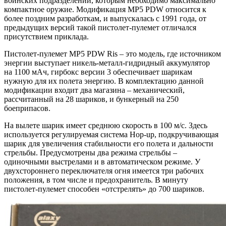
воинских подразделений, которым необходимо максимально
компактное оружие. Модификация MP5 PDW относится к
более поздним разработкам, и выпускалась с 1991 года, от
предыдущих версий такой пистолет-пулемет отличался
присутствием приклада.
Пистолет-пулемет MP5 PDW Ris – это модель, где источником
энергии выступает никель-металл-гидридный аккумулятор
на 1100 мАч, гирбокс версии 3 обеспечивает шарикам
нужную для их полета энергию. В комплектацию данной
модификации входит два магазина – механический,
рассчитанный на 28 шариков, и бункерный на 250
боеприпасов.
На вылете шарик имеет среднюю скорость в 100 м/с. Здесь
используется регулируемая система Hop-up, подкручивающая
шарик для увеличения стабильности его полета и дальности
стрельбы. Предусмотрены два режима стрельбы –
одиночными выстрелами и в автоматическом режиме. У
двухстороннего переключателя огня имеется три рабочих
положения, в том числе и предохранитель. В минуту
пистолет-пулемет способен «отстрелять» до 700 шариков.