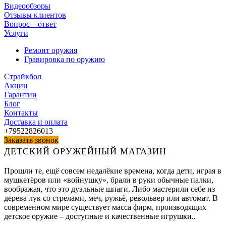
Видеообзоры
Отзывы клиентов
Вопрос—ответ
Услуги
Ремонт оружия
Гравировка по оружию
Страйкбол
Акции
Гарантии
Блог
Контакты
Доставка и оплата
+79522826013
Заказать звонок
ДЕТСКИЙ ОРУЖЕЙНЫЙ МАГАЗИН
Прошли те, ещё совсем недалёкие времена, когда дети, играя в
мушкетёров или «войнушку», брали в руки обычные палки,
воображая, что это дуэльные шпаги. Либо мастерили себе из
дерева лук со стрелами, меч, ружьё, револьвер или автомат. В
современном мире существует масса фирм, производящих
детское оружие – доступные и качественные игрушки..