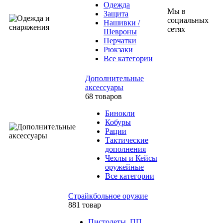
Одежда
Мы в
Защита
социальных
Нашивки /
сетях
Шевроны
Перчатки
Рюкзаки
Все категории
Дополнительные
аксессуары
68 товаров
Бинокли
Кобуры
Рации
Тактические
дополнения
Чехлы и Кейсы
оружейные
Все категории
Страйкбольное оружие
881 товар
Пистолеты, ПП