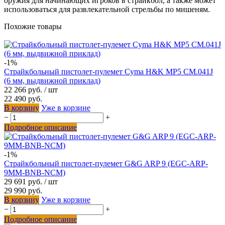
оружия для начинающих игроков в страйкбол, а также может
использоваться для развлекательной стрельбы по мишеням.
Похожие товары
-1%
Страйкбольный пистолет-пулемет Cyma H&K MP5 CM.041J
(6 мм, выдвижной приклад)
22 266 руб.
/ шт
22 490 руб.
В корзину
Уже в корзине
−
+
Подробное описание
-1%
Страйкбольный пистолет-пулемет G&G ARP 9 (EGC-ARP-
9MM-BNB-NCM)
29 691 руб.
/ шт
29 990 руб.
В корзину
Уже в корзине
−
+
Подробное описание