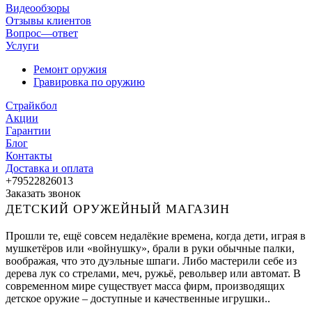
Видеообзоры
Отзывы клиентов
Вопрос—ответ
Услуги
Ремонт оружия
Гравировка по оружию
Страйкбол
Акции
Гарантии
Блог
Контакты
Доставка и оплата
+79522826013
Заказать звонок
ДЕТСКИЙ ОРУЖЕЙНЫЙ МАГАЗИН
Прошли те, ещё совсем недалёкие времена, когда дети, играя в
мушкетёров или «войнушку», брали в руки обычные палки,
воображая, что это дуэльные шпаги. Либо мастерили себе из
дерева лук со стрелами, меч, ружьё, револьвер или автомат. В
современном мире существует масса фирм, производящих
детское оружие – доступные и качественные игрушки..