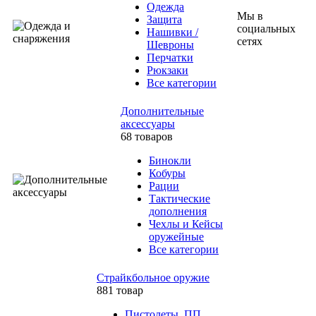
Одежда
Мы в
Защита
социальных
Нашивки /
сетях
Шевроны
Перчатки
Рюкзаки
Все категории
Дополнительные
аксессуары
68 товаров
Бинокли
Кобуры
Рации
Тактические
дополнения
Чехлы и Кейсы
оружейные
Все категории
Страйкбольное оружие
881 товар
Пистолеты, ПП