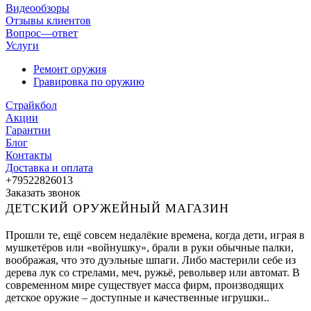
Видеообзоры
Отзывы клиентов
Вопрос—ответ
Услуги
Ремонт оружия
Гравировка по оружию
Страйкбол
Акции
Гарантии
Блог
Контакты
Доставка и оплата
+79522826013
Заказать звонок
ДЕТСКИЙ ОРУЖЕЙНЫЙ МАГАЗИН
Прошли те, ещё совсем недалёкие времена, когда дети, играя в
мушкетёров или «войнушку», брали в руки обычные палки,
воображая, что это дуэльные шпаги. Либо мастерили себе из
дерева лук со стрелами, меч, ружьё, револьвер или автомат. В
современном мире существует масса фирм, производящих
детское оружие – доступные и качественные игрушки..