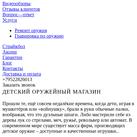
Видеообзоры
Отзывы клиентов
Вопрос—ответ
Услуги
Ремонт оружия
Гравировка по оружию
Страйкбол
Акции
Гарантии
Блог
Контакты
Доставка и оплата
+79522826013
Заказать звонок
ДЕТСКИЙ ОРУЖЕЙНЫЙ МАГАЗИН
Прошли те, ещё совсем недалёкие времена, когда дети, играя в
мушкетёров или «войнушку», брали в руки обычные палки,
воображая, что это дуэльные шпаги. Либо мастерили себе из
дерева лук со стрелами, меч, ружьё, револьвер или автомат. В
современном мире существует масса фирм, производящих
детское оружие – доступные и качественные игрушки..