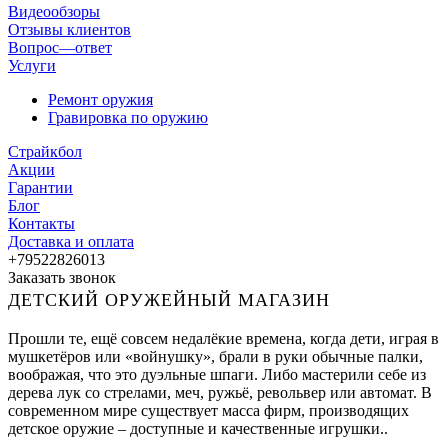
Видеообзоры
Отзывы клиентов
Вопрос—ответ
Услуги
Ремонт оружия
Гравировка по оружию
Страйкбол
Акции
Гарантии
Блог
Контакты
Доставка и оплата
+79522826013
Заказать звонок
ДЕТСКИЙ ОРУЖЕЙНЫЙ МАГАЗИН
Прошли те, ещё совсем недалёкие времена, когда дети, играя в
мушкетёров или «войнушку», брали в руки обычные палки,
воображая, что это дуэльные шпаги. Либо мастерили себе из
дерева лук со стрелами, меч, ружьё, револьвер или автомат. В
современном мире существует масса фирм, производящих
детское оружие – доступные и качественные игрушки..