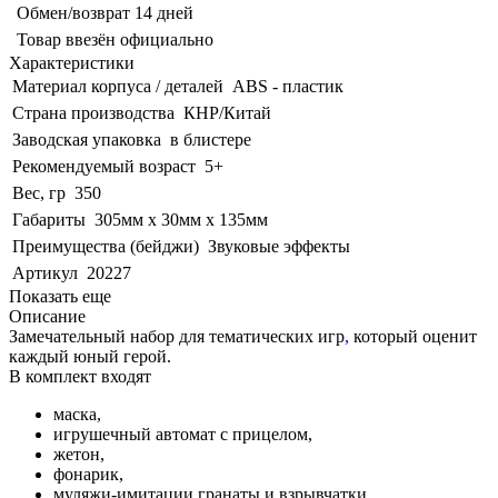
Обмен/возврат 14 дней
Товар ввезён официально
Характеристики
Материал корпуса / деталей
ABS - пластик
Страна производства
КНР/Китай
Заводская упаковка
в блистере
Рекомендуемый возраст
5+
Вес, гр
350
Габариты
305мм х 30мм х 135мм
Преимущества (бейджи)
Звуковые эффекты
Артикул
20227
Показать еще
Описание
Замечательный набор для тематических игр
,
который оценит
каждый юный герой.
В комплект входят
маска,
игрушечный автомат с прицелом,
жетон,
фонарик,
муляжи-имитации гранаты и взрывчатки.