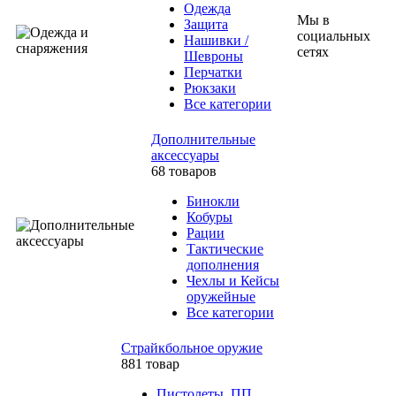
Одежда
Мы в
Защита
социальных
Нашивки /
сетях
Шевроны
Перчатки
Рюкзаки
Все категории
Дополнительные
аксессуары
68 товаров
Бинокли
Кобуры
Рации
Тактические
дополнения
Чехлы и Кейсы
оружейные
Все категории
Страйкбольное оружие
881 товар
Пистолеты, ПП