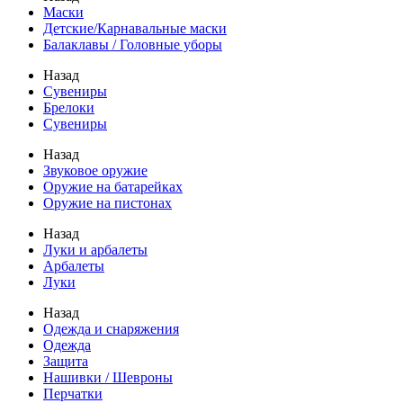
Маски
Детские/Карнавальные маски
Балаклавы / Головные уборы
Назад
Сувениры
Брелоки
Сувениры
Назад
Звуковое оружие
Оружие на батарейках
Оружие на пистонах
Назад
Луки и арбалеты
Арбалеты
Луки
Назад
Одежда и снаряжения
Одежда
Защита
Нашивки / Шевроны
Перчатки