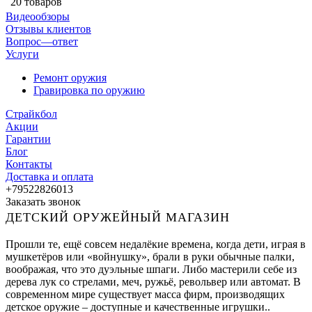
20 товаров
Видеообзоры
Отзывы клиентов
Вопрос—ответ
Услуги
Ремонт оружия
Гравировка по оружию
Страйкбол
Акции
Гарантии
Блог
Контакты
Доставка и оплата
+79522826013
Заказать звонок
ДЕТСКИЙ ОРУЖЕЙНЫЙ МАГАЗИН
Прошли те, ещё совсем недалёкие времена, когда дети, играя в
мушкетёров или «войнушку», брали в руки обычные палки,
воображая, что это дуэльные шпаги. Либо мастерили себе из
дерева лук со стрелами, меч, ружьё, револьвер или автомат. В
современном мире существует масса фирм, производящих
детское оружие – доступные и качественные игрушки..