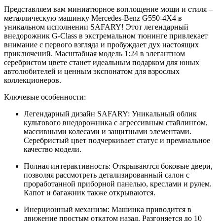
Представляем вам миниатюрное воплощение мощи и стиля –
металлическую машинку Mercedes-Benz G550-4X4 в
уникальном исполнении SAFARY! Этот легендарный
внедорожник G-Class в экстремальном тюнинге привлекает
внимание с первого взгляда и пробуждает дух настоящих
приключений. Масштабная модель 1:24 в элегантном
серебристом цвете станет идеальным подарком для юных
автолюбителей и ценным экспонатом для взрослых
коллекционеров.
Ключевые особенности:
Легендарный дизайн SAFARY: Уникальный облик
культового внедорожника с агрессивным стайлингом,
массивными колесами и защитными элементами.
Серебристый цвет подчеркивает статус и премиальное
качество модели.
Полная интерактивность: Открываются боковые двери,
позволяя рассмотреть детализированный салон с
проработанной приборной панелью, креслами и рулем.
Капот и багажник также открываются.
Инерционный механизм: Машинка приводится в
движение простым откатом назад. Разгоняется до 10