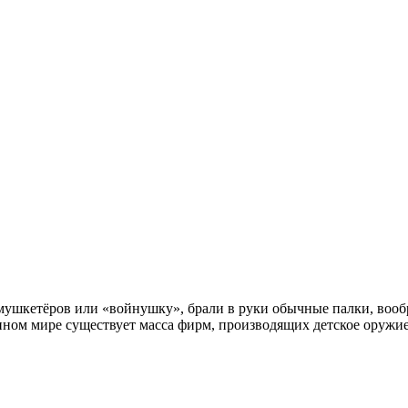
в мушкетёров или «войнушку», брали в руки обычные палки, вооб
менном мире существует масса фирм, производящих детское оружи