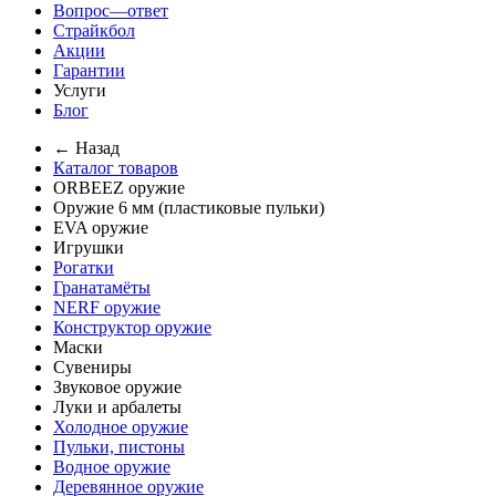
Вопрос—ответ
Страйкбол
Акции
Гарантии
Услуги
Блог
← Назад
Каталог товаров
ORBEEZ оружие
Оружие 6 мм (пластиковые пульки)
EVA оружие
Игрушки
Рогатки
Гранатамёты
NERF оружие
Конструктор оружие
Маски
Сувениры
Звуковое оружие
Луки и арбалеты
Холодное оружие
Пульки, пистоны
Водное оружие
Деревянное оружие