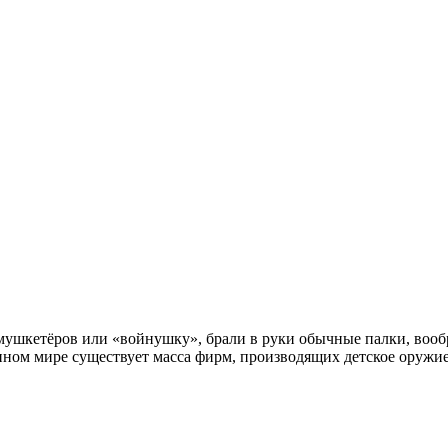
в мушкетёров или «войнушку», брали в руки обычные палки, вооб
менном мире существует масса фирм, производящих детское оружи