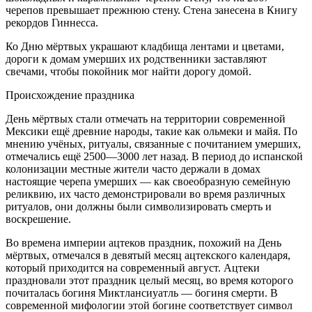
черепов превышает прежнюю стену. Стена занесена в Книгу
рекордов Гиннесса.
Ко Дню мёртвых украшают кладбища лентами и цветами,
дороги к домам умерших их родственники заставляют
свечами, чтобы покойник мог найти дорогу домой.
Происхождение праздника
День мёртвых стали отмечать на территории современной
Мексики ещё древние народы, такие как ольмеки и майя. По
мнению учёных, ритуалы, связанные с почитанием умерших,
отмечались ещё 2500—3000 лет назад. В период до испанской
колонизации местные жители часто держали в домах
настоящие черепа умерших — как своеобразную семейную
реликвию, их часто демонстрировали во время различных
ритуалов, они должны были символизировать смерть и
воскрешение.
Во времена империи ацтеков праздник, похожий на День
мёртвых, отмечался в девятый месяц ацтекского календаря,
который приходится на современный август. Ацтеки
праздновали этот праздник целый месяц, во время которого
почиталась богиня Миктлансиуатль — богиня смерти. В
современной мифологии этой богине соответствует символ