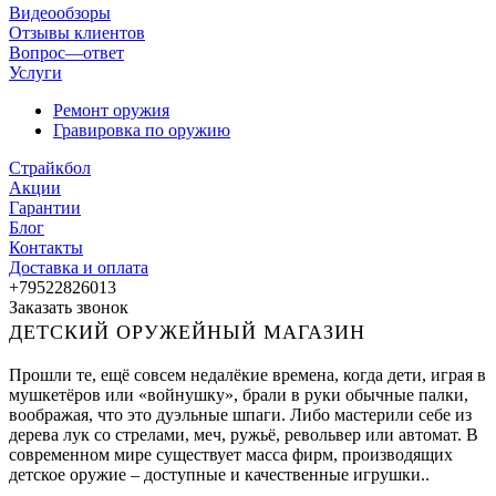
Видеообзоры
Отзывы клиентов
Вопрос—ответ
Услуги
Ремонт оружия
Гравировка по оружию
Страйкбол
Акции
Гарантии
Блог
Контакты
Доставка и оплата
+79522826013
Заказать звонок
ДЕТСКИЙ ОРУЖЕЙНЫЙ МАГАЗИН
Прошли те, ещё совсем недалёкие времена, когда дети, играя в
мушкетёров или «войнушку», брали в руки обычные палки,
воображая, что это дуэльные шпаги. Либо мастерили себе из
дерева лук со стрелами, меч, ружьё, револьвер или автомат. В
современном мире существует масса фирм, производящих
детское оружие – доступные и качественные игрушки..