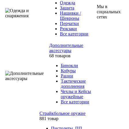
Одежда
Мы в
Защита
социальных
Нашивки /
сетях
Шевроны
Перчатки
Рюкзаки
Все категории
Дополнительные
аксессуары
68 товаров
Бинокли
Кобуры
Рации
Тактические
дополнения
Чехлы и Кейсы
оружейные
Все категории
Страйкбольное оружие
881 товар
Пистолеты, ПП