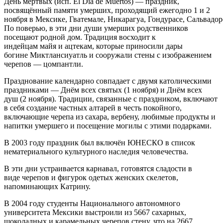
День мёртвых (исп. El Día de Muertos) — праздник,
посвящённый памяти умерших, проходящий ежегодно 1 и 2
ноября в Мексике, Гватемале, Никарагуа, Гондурасе, Сальвадор
По поверью, в эти дни души умерших родственников
посещают родной дом. Традиция восходит к
индейцам майя и ацтекам, которые приносили дары
богине Миктлансиуатль и сооружали стены с изображением
черепов — цомпантли.
Празднование календарно совпадает с двумя католическими
праздниками — Днём всех святых (1 ноября) и Днём всех
душ (2 ноября). Традиции, связанные с праздником, включают
в себя создание частных алтарей в честь покойного,
включающие черепа из сахара, вербену, любимые продукты и
напитки умершего и посещение могилы с этими подарками.
В 2003 году праздник был включён ЮНЕСКО в список
нематериального культурного наследия человечества.
В эти дни устраивается карнавал, готовятся сладости в
виде черепов и фигурок одетых женских скелетов,
напоминающих Катрину.
В 2004 году студенты Национального автономного
университета Мексики выстроили из 5667 сахарных,
шоколадных и карамельных черепов стену, что на 2667