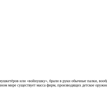
в мушкетёров или «войнушку», брали в руки обычные палки, вооб
менном мире существует масса фирм, производящих детское оружи