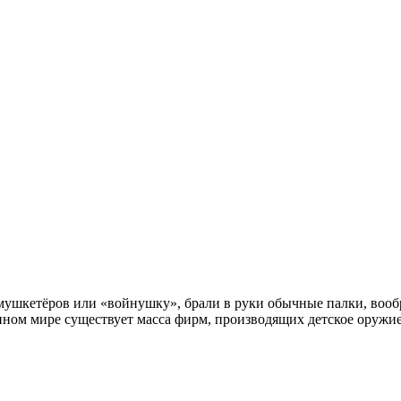
в мушкетёров или «войнушку», брали в руки обычные палки, вооб
менном мире существует масса фирм, производящих детское оружи