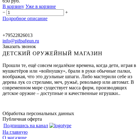
650 руб.
В корзину
Уже в корзине
−
+
Подробное описание
+79522826013
info@pifpafgun.ru
Заказать звонок
ДЕТСКИЙ ОРУЖЕЙНЫЙ МАГАЗИН
Прошли те, ещё совсем недалёкие времена, когда дети, играя в
мушкетёров или «войнушку», брали в руки обычные палки,
воображая, что это дуэльные шпаги. Либо мастерили себе из
дерева лук со стрелами, меч, ружьё, револьвер или автомат. В
современном мире существует масса фирм, производящих
детское оружие – доступные и качественные игрушки..
Обработка персональных данных
Публичная оферта
Подпишись на канал
На главную
О магазине