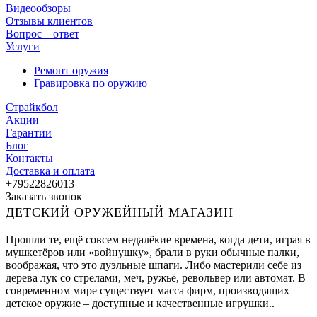
Видеообзоры
Отзывы клиентов
Вопрос—ответ
Услуги
Ремонт оружия
Гравировка по оружию
Страйкбол
Акции
Гарантии
Блог
Контакты
Доставка и оплата
+79522826013
Заказать звонок
ДЕТСКИЙ ОРУЖЕЙНЫЙ МАГАЗИН
Прошли те, ещё совсем недалёкие времена, когда дети, играя в
мушкетёров или «войнушку», брали в руки обычные палки,
воображая, что это дуэльные шпаги. Либо мастерили себе из
дерева лук со стрелами, меч, ружьё, револьвер или автомат. В
современном мире существует масса фирм, производящих
детское оружие – доступные и качественные игрушки..