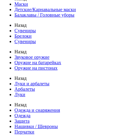
Маски
Детские/Карнавальные маски
Балаклавы / Головные уборы
Назад
Сувениры
Брелоки
Сувениры
Назад
Звуковое оружие
Оружие на батарейках
Оружие на пистонах
Назад
Луки и арбалеты
Арбалеты
Луки
Назад
Одежда и снаряжения
Одежда
Защита
Нашивки / Шевроны
Перчатки