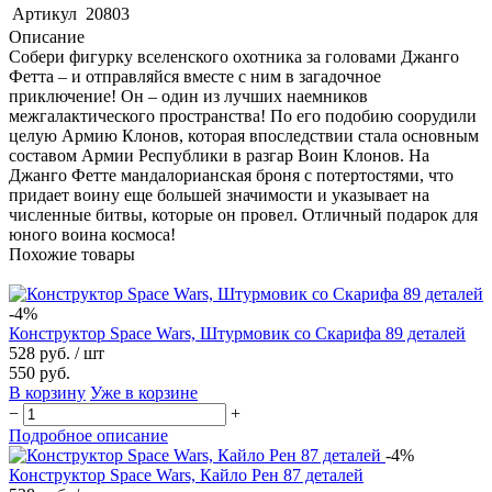
Артикул
20803
Описание
Собери фигурку вселенского охотника за головами Джанго
Фетта – и отправляйся вместе с ним в загадочное
приключение! Он – один из лучших наемников
межгалактического пространства! По его подобию соорудили
целую Армию Клонов, которая впоследствии стала основным
составом Армии Республики в разгар Воин Клонов. На
Джанго Фетте мандалорианская броня с потертостями, что
придает воину еще большей значимости и указывает на
численные битвы, которые он провел. Отличный подарок для
юного воина космоса!
Похожие товары
-4%
Конструктор Space Wars, Штурмовик со Скарифа 89 деталей
528 руб.
/ шт
550 руб.
В корзину
Уже в корзине
−
+
Подробное описание
-4%
Конструктор Space Wars, Кайло Рен 87 деталей