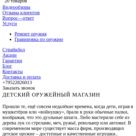
20 товаров
Видеообзоры
Отзывы клиентов
Вопрос—ответ
Услуги
Ремонт оружия
Гравировка по оружию
Страйкбол
Акции
Гарантии
Блог
Контакты
Доставка и оплата
+79522826013
Заказать звонок
ДЕТСКИЙ ОРУЖЕЙНЫЙ МАГАЗИН
Прошли те, ещё совсем недалёкие времена, когда дети, играя в
мушкетёров или «войнушку», брали в руки обычные палки,
воображая, что это дуэльные шпаги. Либо мастерили себе из
дерева лук со стрелами, меч, ружьё, револьвер или автомат. В
современном мире существует масса фирм, производящих
детское оружие – доступные и качественные игрушки..