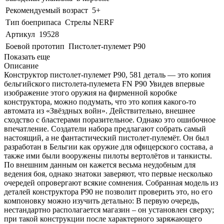
Рекомендуемый возраст
5+
Тип боеприпаса
Стрелы NERF
Артикул
19528
Боевой прототип
Пистолет-пулемет P90
Показать еще
Описание
Конструктор пистолет-пулемет P90, 581 деталь — это копия
бельгийского пистолета-пулемета FN P90 Увидев впервые
изображение этого оружия на фирменной коробке
конструктора, можно подумать, что это копия какого-то
автомата из «Звёздных войн». Действительно, внешнее
сходство с бластерами поразительное. Однако это ошибочное
впечатление. Создатели набора предлагают собрать самый
настоящий, а не фантастический пистолет-пулемёт. Он был
разработан в Бельгии как оружие для офицерского состава, а
также ими были вооружены пилоты вертолётов и танкисты.
По внешним данным он кажется весьма неудобным для
ведения боя, однако знатоки заверяют, что первые несколько
очередей опровергают всякие сомнения. Собранная модель из
деталей конструктора P90 не позволит проверить это, но его
компоновку можно изучить детально: В первую очередь,
нестандартно располагается магазин – он установлен сверху;
при такой конструкции после характерного заряжающего