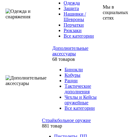
Одежда
Мы в
Защита
социальных
Нашивки /
сетях
Шевроны
Перчатки
Рюкзаки
Все категории
Дополнительные
аксессуары
68 товаров
Бинокли
Кобуры
Рации
Тактические
дополнения
Чехлы и Кейсы
оружейные
Все категории
Страйкбольное оружие
881 товар
Пистолеты, ПП