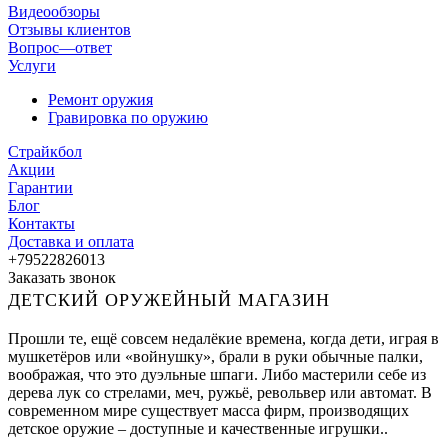
Видеообзоры
Отзывы клиентов
Вопрос—ответ
Услуги
Ремонт оружия
Гравировка по оружию
Страйкбол
Акции
Гарантии
Блог
Контакты
Доставка и оплата
+79522826013
Заказать звонок
ДЕТСКИЙ ОРУЖЕЙНЫЙ МАГАЗИН
Прошли те, ещё совсем недалёкие времена, когда дети, играя в
мушкетёров или «войнушку», брали в руки обычные палки,
воображая, что это дуэльные шпаги. Либо мастерили себе из
дерева лук со стрелами, меч, ружьё, револьвер или автомат. В
современном мире существует масса фирм, производящих
детское оружие – доступные и качественные игрушки..