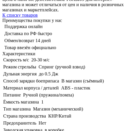
магазина и может отличаться от цен и наличия в розничных
магазинах и маркетплейсах.
К списку товаров
Преимущества покупки у нас
Поддержка онлайн
Доставка по РФ быстро
Обмен/возврат 14 дней
Товар ввезён официально
Характеристики
Скорость м/с
20-30 м/с
Режим стрельбы
Спринг (ручной взвод)
Дульная энергия
до 0.5 Дж
Способ зарядки боеприпаса
В магазин (съёмный)
Материал корпуса / деталей
ABS - пластик
Питание
Ручной (пружина/помпа)
Ёмкость магазина
1
Тип магазина
Магазин (механический)
Страна производства
КНР/Китай
Предохранитель
Нет
Заводская упаковка
в коробке