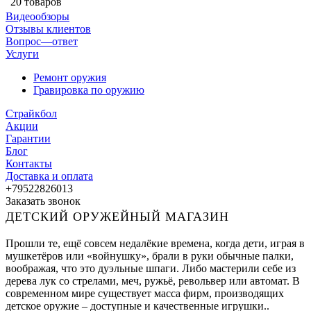
20 товаров
Видеообзоры
Отзывы клиентов
Вопрос—ответ
Услуги
Ремонт оружия
Гравировка по оружию
Страйкбол
Акции
Гарантии
Блог
Контакты
Доставка и оплата
+79522826013
Заказать звонок
ДЕТСКИЙ ОРУЖЕЙНЫЙ МАГАЗИН
Прошли те, ещё совсем недалёкие времена, когда дети, играя в
мушкетёров или «войнушку», брали в руки обычные палки,
воображая, что это дуэльные шпаги. Либо мастерили себе из
дерева лук со стрелами, меч, ружьё, револьвер или автомат. В
современном мире существует масса фирм, производящих
детское оружие – доступные и качественные игрушки..