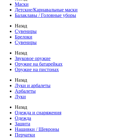
Маски
Детские/Карнавальные маски
Балаклавы / Головные уборы
Назад
Сувениры
Брелоки
Сувениры
Назад
Звуковое оружие
Оружие на батарейках
Оружие на пистонах
Назад
Луки и арбалеты
Арбалеты
Луки
Назад
Одежда и снаряжения
Одежда
Защита
Нашивки / Шевроны
Перчатки