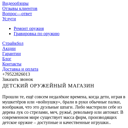
Видеообзоры
Отзывы клиентов
Вопрос—ответ
Услуги
Ремонт оружия
Гравировка по оружию
Страйкбол
Акции
Гарантии
Блог
Контакты
Доставка и оплата
+79522826013
Заказать звонок
ДЕТСКИЙ ОРУЖЕЙНЫЙ МАГАЗИН
Прошли те, ещё совсем недалёкие времена, когда дети, играя в
мушкетёров или «войнушку», брали в руки обычные палки,
воображая, что это дуэльные шпаги. Либо мастерили себе из
дерева лук со стрелами, меч, ружьё, револьвер или автомат. В
современном мире существует масса фирм, производящих
детское оружие – доступные и качественные игрушки..