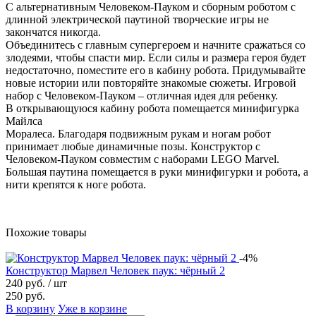
С альтернативным Человеком-Пауком и сборным роботом с
длинной электрической паутиной творческие игры не
закончатся никогда.
Объединитесь с главным супергероем и начните сражаться со
злодеями, чтобы спасти мир. Если силы и размера героя будет
недостаточно, поместите его в кабину робота. Придумывайте
новые истории или повторяйте знакомые сюжеты. Игровой
набор с Человеком-Пауком – отличная идея для ребенку.
В открывающуюся кабину робота помещается минифигурка
Майлса
Моралеса. Благодаря подвижным рукам и ногам робот
принимает любые динамичные позы. Конструктор с
Человеком-Пауком совместим с наборами LEGO Marvel.
Большая паутина помещается в руки минифигурки и робота, а
нити крепятся к ноге робота.
Похожие товары
-4%
Конструктор Марвел Человек паук: чёрный 2
240 руб.
/ шт
250 руб.
В корзину
Уже в корзине